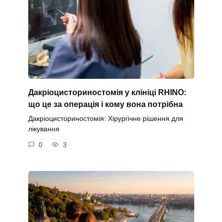
Дакріоцисториностомія у клініці RHINO:
що це за операція і кому вона потрібна
Дакріоцисториностомія: Хірургічне рішення для
лікування
0
3