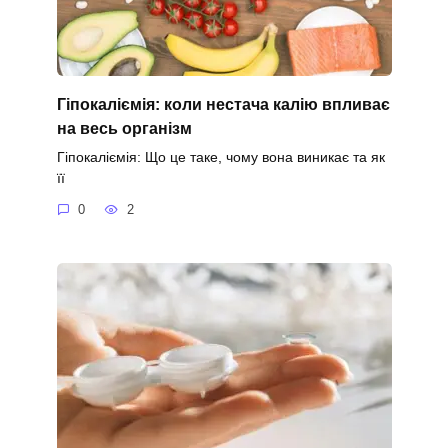
Гіпокаліємія: коли нестача калію впливає
на весь організм
Гіпокаліємія: Що це таке, чому вона виникає та як
її
0
2