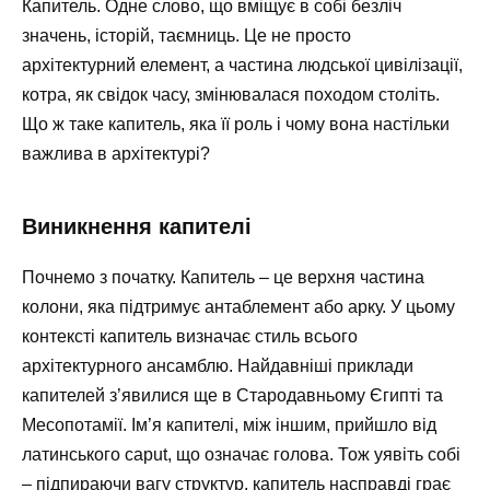
Капитель. Одне слово, що вміщує в собі безліч
значень, історій, таємниць. Це не просто
архітектурний елемент, а частина людської цивілізації,
котра, як свідок часу, змінювалася походом століть.
Що ж таке капитель, яка її роль і чому вона настільки
важлива в архітектурі?
Виникнення капителі
Почнемо з початку. Капитель – це верхня частина
колони, яка підтримує антаблемент або арку. У цьому
контексті капитель визначає стиль всього
архітектурного ансамблю. Найдавніші приклади
капителей з’явилися ще в Стародавньому Єгипті та
Месопотамії. Ім’я капителі, між іншим, прийшло від
латинського caput, що означає голова. Тож уявіть собі
– підпираючи вагу структур, капитель насправді грає