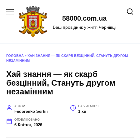
Перейти
до
58000.com.ua
вмісту
Ваш провідник у житті Чернівці
ГОЛОВНА
»
ХАЙ ЗНАННЯ — ЯК СКАРБ БЕЗЦІННИЙ, СТАНУТЬ ДРУГОМ
НЕЗАМІННИМ
Хай знання — як скарб
безцінний, Стануть другом
незамінним
АВТОР
НА ЧИТАННЯ
Fedorenko Serhii
1 хв
ОПУБЛІКОВАНО
6 Квітня, 2026