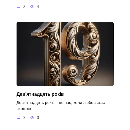
0
4
Дев’ятнадцять років
Дев’ятнадцять років – це час, коли любов стає
схожою
0
0