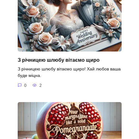
З річницею шлюбу вітаємо щиро
З річницею шлюбу вітаємо щиро! Хай любов ваша
буде міцна.
0
2