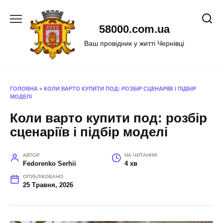
Перейти
до
58000.com.ua
вмісту
Ваш провідник у житті Чернівці
ГОЛОВНА
»
КОЛИ ВАРТО КУПИТИ ПОД: РОЗБІР СЦЕНАРІЇВ І ПІДБІР
МОДЕЛІ
Коли варто купити под: розбір
сценаріїв і підбір моделі
АВТОР
НА ЧИТАННЯ
Fedorenko Serhii
4 хв
ОПУБЛІКОВАНО
25 Травня, 2026