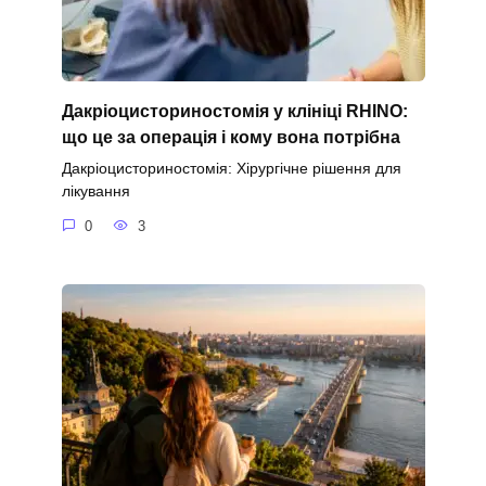
Дакріоцисториностомія у клініці RHINO:
що це за операція і кому вона потрібна
Дакріоцисториностомія: Хірургічне рішення для
лікування
0
3