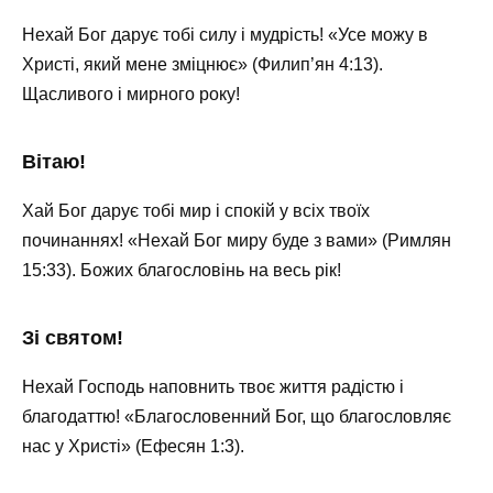
Нехай Бог дарує тобі силу і мудрість! «Усе можу в
Христі, який мене зміцнює» (Филип’ян 4:13).
Щасливого і мирного року!
Вітаю!
Хай Бог дарує тобі мир і спокій у всіх твоїх
починаннях! «Нехай Бог миру буде з вами» (Римлян
15:33). Божих благословінь на весь рік! ️
Зі святом!
Нехай Господь наповнить твоє життя радістю і
благодаттю! «Благословенний Бог, що благословляє
нас у Христі» (Ефесян 1:3).