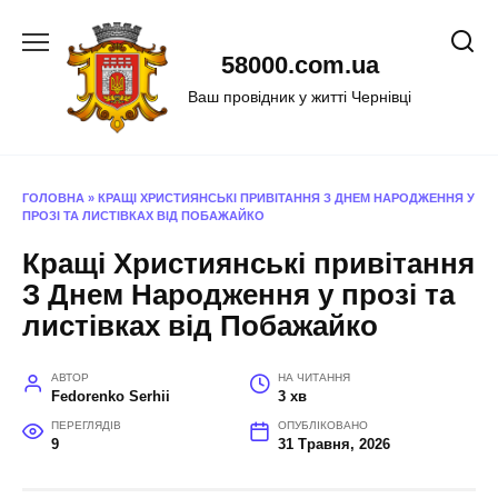
Перейти
до
58000.com.ua
вмісту
Ваш провідник у житті Чернівці
ГОЛОВНА
»
КРАЩІ ХРИСТИЯНСЬКІ ПРИВІТАННЯ З ДНЕМ НАРОДЖЕННЯ У
ПРОЗІ ТА ЛИСТІВКАХ ВІД ПОБАЖАЙКО
Кращі Християнські привітання
З Днем Народження у прозі та
листівках від Побажайко
АВТОР
НА ЧИТАННЯ
Fedorenko Serhii
3 хв
ПЕРЕГЛЯДІВ
ОПУБЛІКОВАНО
9
31 Травня, 2026