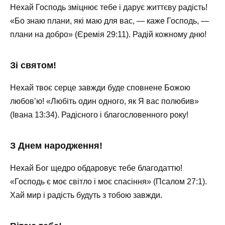
Нехай Господь зміцнює тебе і дарує життєву радість!
«Бо знаю плани, які маю для вас, — каже Господь, —
плани на добро» (Єремія 29:11). Радій кожному дню!
Зі святом!
Нехай твоє серце завжди буде сповнене Божою
любов’ю! «Любіть один одного, як Я вас полюбив»
(Івана 13:34). Радісного і благословенного року!
З Днем народження!
Нехай Бог щедро обдаровує тебе благодаттю!
«Господь є моє світло і моє спасіння» (Псалом 27:1).
Хай мир і радість будуть з тобою завжди. ️