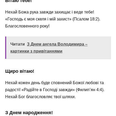
Вітаю тебе!
Нехай Божа рука завжди захищає і веде тебе!
«Господь є моя скеля і мій захист» (Псалом 18:2).
Благословенного року! ️
Читати
З Днем ангела Володимира –
картинки з привітаннями
Щиро вітаю!
Нехай кожен день буде сповнений Божої любові та
радості! «Радійте в Господі завжди» (Филип’ян 4:4).
Нехай Бог благословляє твої шляхи.
З Днем народження!