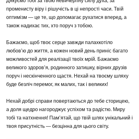
Дякуємо тобі за твою невичерпну силу духа, за
променисту віру і рішучість в ці непрості часи. Твій
оптимізм — це те, що допомагає рухатися вперед, а
також надихає тих, хто поруч з тобою.
Бажаємо, щоб твоє серце завжди палахкотіло
любов’ю до життя, а кожен новий день приніс багато
можливостей для реалізації твоїх мрій. Бажаємо
великого здоров’я, родинного затишку, вірних друзів
поруч і нескінченного щастя. Нехай на твоєму шляху
буде безліч перемог, як малих, так і великих!
Нехай добрі справи повертаються до тебе сторицею,
а доля щедро нагороджує успіхом та радістю. Миру
тобі та натхнення! Пам’ятай, що твій шлях унікальний і
твоя присутність — безцінна для цього світу.