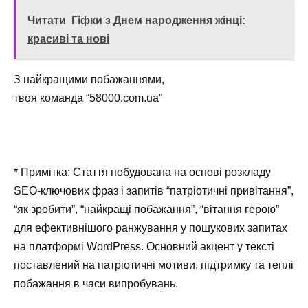
Читати
Гіфки з Днем народження жінці:
красиві та нові
З найкращими побажаннями,
твоя команда “58000.com.ua”
* Примітка: Стаття побудована на основі розкладу
SEO-ключових фраз і запитів “патріотичні привітання”,
“як зробити”, “найкращі побажання”, “вітання герою”
для ефективнішого ранжування у пошукових запитах
на платформі WordPress. Основний акцент у тексті
поставлений на патріотичні мотиви, підтримку та теплі
побажання в часи випробувань.