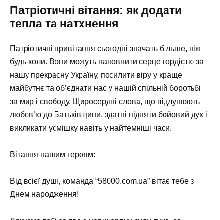
Патріотичні вітання: як додати
тепла та натхнення
Патріотичні привітання сьогодні значать більше, ніж
будь-коли. Вони можуть наповнити серце гордістю за
нашу прекрасну Україну, посилити віру у краще
майбутнє та об’єднати нас у нашій спільній боротьбі
за мир і свободу. Щиросердні слова, що відлунюють
любов’ю до Батьківщини, здатні підняти бойовий дух і
викликати усмішку навіть у найтемніші часи.
Вітання нашим героям:
Від всієї душі, команда “58000.com.ua” вітає тебе з
Днем народження!