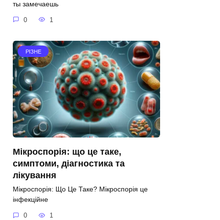
ты замечаешь
0
1
РІЗНЕ
Мікроспорія: що це таке,
симптоми, діагностика та
лікування
Мікроспорія: Що Це Таке? Мікроспорія це
інфекційне
0
1