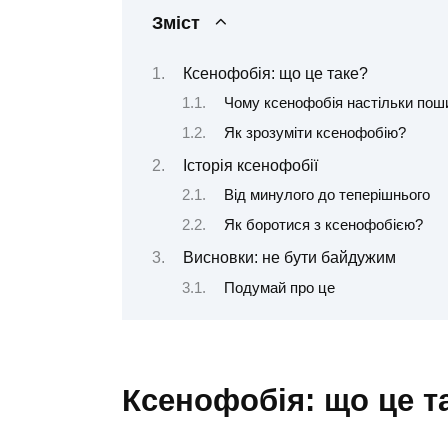
Зміст
Ксенофобія: що це таке?
Чому ксенофобія настільки пош
Як зрозуміти ксенофобію?
Історія ксенофобії
Від минулого до теперішнього
Як боротися з ксенофобією?
Висновки: не бути байдужим
Подумай про це
Ксенофобія: що це т