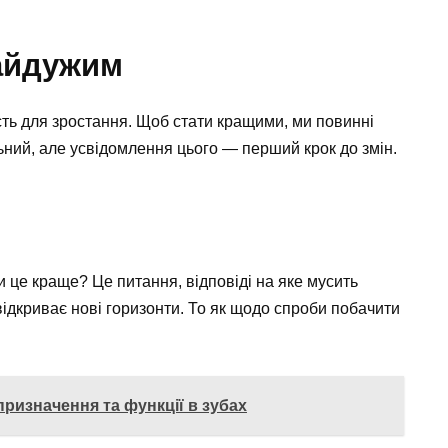
байдужим
сть для зростання. Щоб стати кращими, ми повинні
ьний, але усвідомлення цього — перший крок до змін.
и це краще? Це питання, відповіді на яке мусить
відкриває нові горизонти. То як щодо спроби побачити
призначення та функції в зубах