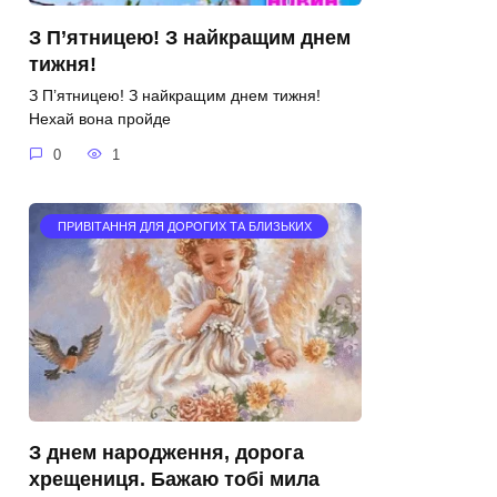
З П’ятницею! З найкращим днем
тижня!
З П’ятницею! З найкращим днем тижня!
Нехай вона пройде
0
1
ПРИВІТАННЯ ДЛЯ ДОРОГИХ ТА БЛИЗЬКИХ
З днем народження, дорога
хрещениця. Бажаю тобі мила