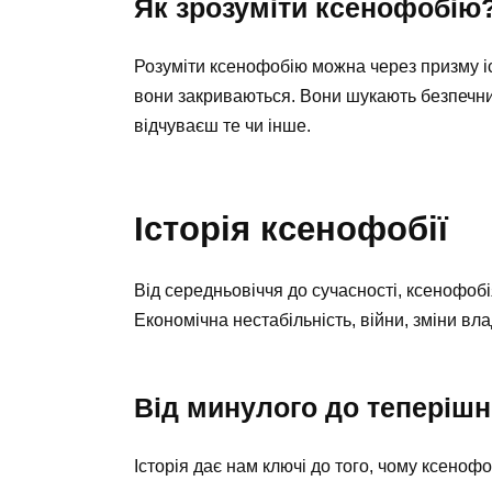
Як зрозуміти ксенофобію
Розуміти ксенофобію можна через призму іст
вони закриваються. Вони шукають безпечний
відчуваєш те чи інше.
Історія ксенофобії
Від середньовіччя до сучасності, ксенофобі
Економічна нестабільність, війни, зміни вл
Від минулого до теперішн
Історія дає нам ключі до того, чому ксеноф