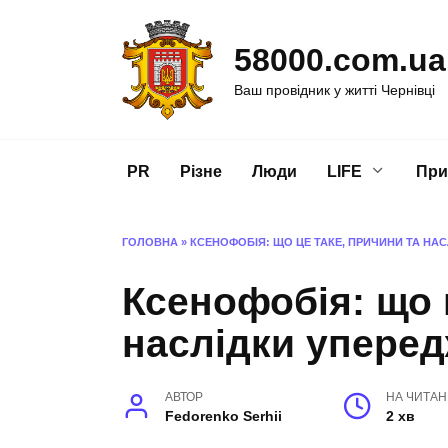
Перейти
до
58000.com.ua
вмісту
Ваш провідник у житті Чернівці
PR
Різне
Люди
LIFE
При
ГОЛОВНА
»
КСЕНОФОБІЯ: ЩО ЦЕ ТАКЕ, ПРИЧИНИ ТА НА
Ксенофобія: що 
наслідки упере
АВТОР
НА ЧИТА
Fedorenko Serhii
2 хв