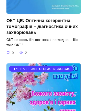
ОКТ ЦЕ: Оптична когерентна
томографія – діагностика очних
захворювань
ОКТ це щось більше: новий погляд на… Що
таке ОКТ?
0
2
ПРИВІТАННЯ ДЛЯ ДОРОГИХ ТА БЛИЗЬКИХ