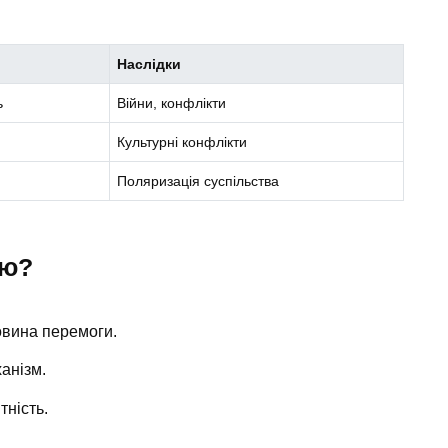
Наслідки
ь
Війни, конфлікти
Культурні конфлікти
Поляризація суспільства
єю?
вина перемоги.
анізм.
тність.