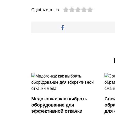
Оцініть статтю
Медогонка: как выбрать
Соси
оборудование для
обра
эффективной откачки
для