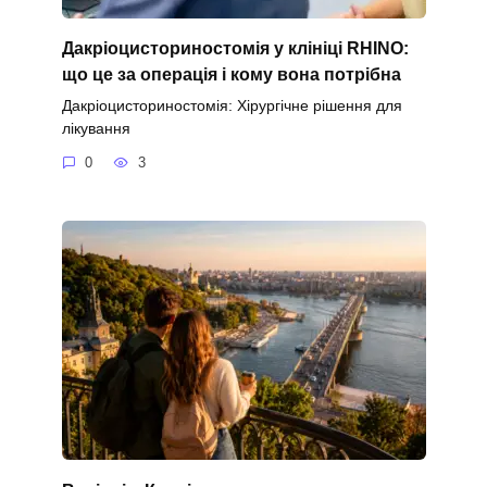
Дакріоцисториностомія у клініці RHINO:
що це за операція і кому вона потрібна
Дакріоцисториностомія: Хірургічне рішення для
лікування
0
3