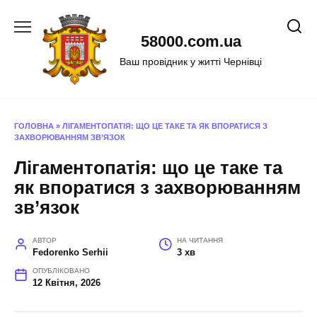
Перейти
до
58000.com.ua
вмісту
Ваш провідник у житті Чернівці
ГОЛОВНА
»
ЛІГАМЕНТОПАТІЯ: ЩО ЦЕ ТАКЕ ТА ЯК ВПОРАТИСЯ З
ЗАХВОРЮВАННЯМ ЗВ’ЯЗОК
Лігаментопатія: що це таке та
як впоратися з захворюванням
зв’язок
АВТОР
НА ЧИТАННЯ
Fedorenko Serhii
3 хв
ОПУБЛІКОВАНО
12 Квітня, 2026