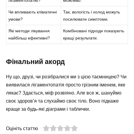
лігаментопатію?
можливо.
Чи впливають кліматичні
Так, вологість і холод можуть
умови?
посилювати симптоми.
Які методи лікування
Комбіновані підходи показують
найбільш ефективні?
кращі результати.
Фінальний акорд
Ну що, друзі, чи розібралися ми з цією таємницею? Чи
виявилася лігаментопатія просто грізним іменем, яке
лякає? Здається, міф розвіяно. Але все ж, шануймо
своє здоров’я та слухаймо своє тіло. Воно підкаже
краще за будь-які діаграми і таблички.
Оцініть статтю