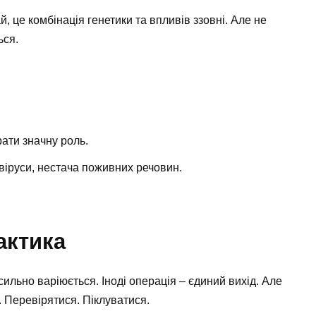
 це комбінація генетики та впливів ззовні. Але не
ься.
рати значну роль.
 віруси, нестача поживних речовин.
актика
ильно варіюється. Іноді операція – єдиний вихід. Але
 Перевірятися. Піклуватися.