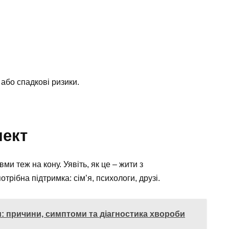
 або спадкові ризики.
пект
и теж на кону. Уявіть, як це – жити з
трібна підтримка: сім’я, психологи, друзі.
 причини, симптоми та діагностика хвороби