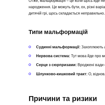
Отже, мальформація – це коли щось йде не
народження. Це можуть бути, ох, різні варіа
дитячій грі, щось складається неправильно.
Типи мальформацій
Судинні мальформації:
Захоплюють ар
Нервова система:
Тут мова йде про м
Серце з сюрпризами:
Вроджені вади с
Шлунково-кишковий тракт:
О, віднов
Причини та ризики