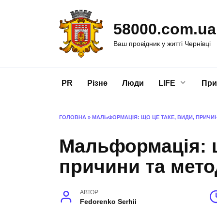
Перейти
до
58000.com.ua
вмісту
Ваш провідник у житті Чернівці
PR
Різне
Люди
LIFE
При
ГОЛОВНА
»
МАЛЬФОРМАЦІЯ: ЩО ЦЕ ТАКЕ, ВИДИ, ПРИЧИ
Мальформація: щ
причини та мето
АВТОР
Fedorenko Serhii