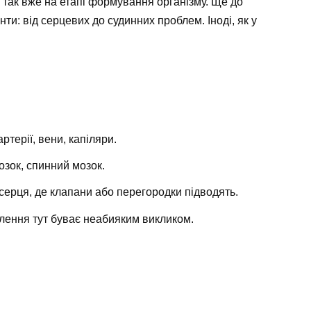
 так вже на етапі формування організму. Ще до
нти: від серцевих до судинних проблем. Іноді, як у
терії, вени, капіляри.
озок, спинний мозок.
ерця, де клапани або перегородки підводять.
лення тут буває неабияким викликом.