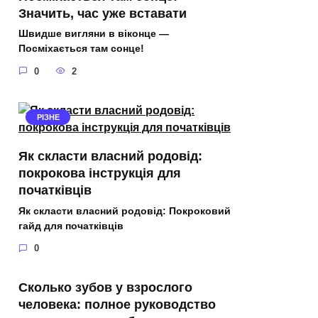
Значить, час уже вставати
Швидше вигляни в віконце —
Посміхається там сонце!
0
2
РІЗНЕ
Як скласти власний родовід:
покрокова інструкція для
початківців
Як скласти власний родовід: Покроковий
гайд для початківців
0
Сколько зубов у взрослого
человека: полное руководство