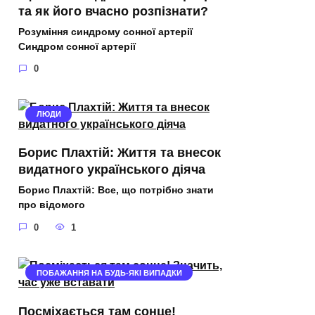
та як його вчасно розпізнати?
Розуміння синдрому сонної артерії
Синдром сонної артерії
0
ЛЮДИ
Борис Плахтій: Життя та внесок
видатного українського діяча
Борис Плахтій: Все, що потрібно знати
про відомого
0
1
ПОБАЖАННЯ НА БУДЬ-ЯКІ ВИПАДКИ
Посміхається там сонце!