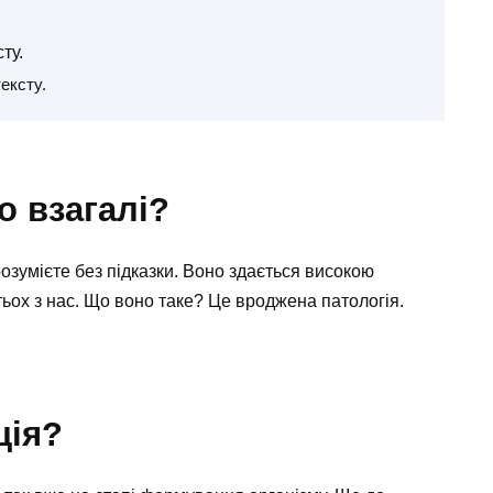
сту.
тексту.
 взагалі?
озумієте без підказки. Воно здається високою
ьох з нас. Що воно таке? Це вроджена патологія.
ція?