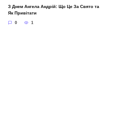
З Днем Ангела Андрій: Що Це За Свято та
Як Привітати
0
1