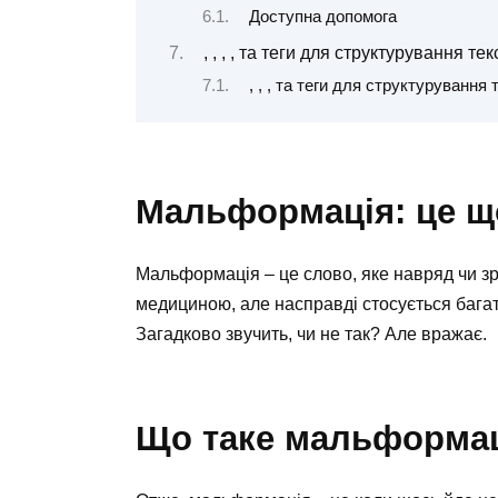
Доступна допомога
, , , , та теги для структурування тек
, , , та теги для структурування 
Мальформація: це що
Мальформація – це слово, яке навряд чи зр
медициною, але насправді стосується багат
Загадково звучить, чи не так? Але вражає.
Що таке мальформа