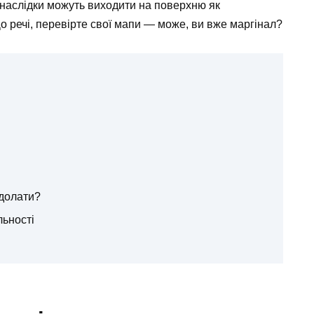
о наслідки можуть виходити на поверхню як
о речі, перевірте свої мапи — може, ви вже маргінал?
одолати?
льності