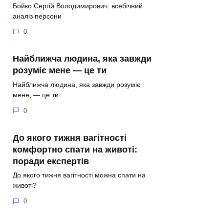
Бойко Сергій Володимирович: всебічний
аналіз персони
0
Найближча людина, яка завжди
розуміє мене — це ти
Найближча людина, яка завжди розуміє
мене, — це ти
0
До якого тижня вагітності
комфортно спати на животі:
поради експертів
До якого тижня вагітності можна спати на
животі?
0