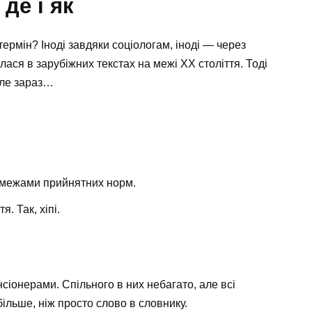
де і як
ермін? Іноді завдяки соціологам, іноді — через
лася в зарубіжних текстах на межі XX століття. Тоді
але зараз…
а межами прийнятних норм.
. Так, хіпі.
сіонерами. Спільного в них небагато, але всі
ільше, ніж просто слово в словнику.