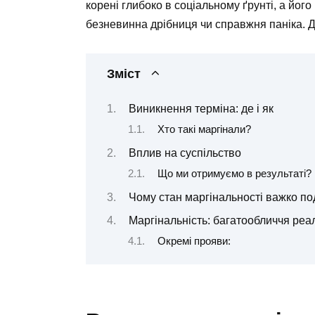
корені глибоко в соціальному ґрунті, а йог
безневинна дрібниця чи справжня паніка. Д
Зміст
Виникнення терміна: де і як
Хто такі маргінали?
Вплив на суспільство
Що ми отримуємо в результаті?
Чому стан маргінальності важко п
Маргінальність: багатообличчя реа
Окремі прояви: