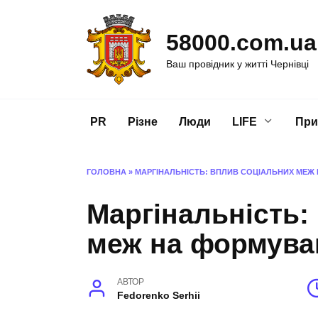
Перейти
до
58000.com.ua
вмісту
Ваш провідник у житті Чернівці
PR
Різне
Люди
LIFE
При
ГОЛОВНА
»
МАРГІНАЛЬНІСТЬ: ВПЛИВ СОЦІАЛЬНИХ МЕЖ
Маргінальність:
меж на формуван
АВТОР
Fedorenko Serhii