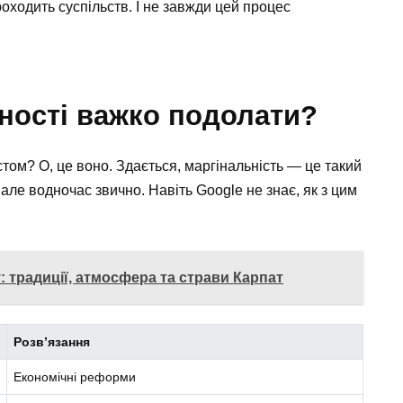
роходить суспільств. І не завжди цей процес
ності важко подолати?
том? О, це воно. Здається, маргінальність — це такий
але водночас звично. Навіть Google не знає, як з цим
: традиції, атмосфера та страви Карпат
Розв’язання
Економічні реформи