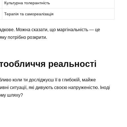
Культурна толерантність
Терапія та самореалізація
падкове. Можна сказати, що маргінальність — це
яку потрібно розкрити.
атообличчя реальності
бливо коли ти досліджуєш її в глибокій, майже
ивні ситуації, які дивують своєю напруженістю. Іноді
ному шляху?