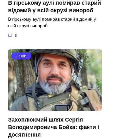
В гірському аулі помирав старий
відомий у всій окрузі винороб
В гірському аулі помирав старий відомий у
всій окрузі винороб.
0
ЛЮДИ
Захоплюючий шлях Сергія
Володимировича Бойка: факти і
досягнення