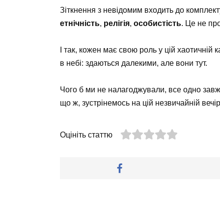
Зіткнення з невідомим входить до комплекту
етнічність
,
релігія
,
особистість
. Це не пр
І так, кожен має свою роль у цій хаотичній 
в небі: здаються далекими, але вони тут.
Чого б ми не налагоджували, все одно завж
що ж, зустрінемось на цій незвичайній вечір
Оцініть статтю