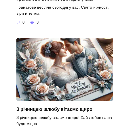
Гранатове весілля сьогодні у вас, Свято ніжності,
віри й тепла.
0
3
З річницею шлюбу вітаємо щиро
З річницею шлюбу вітаємо щиро! Хай любов ваша
буде міцна.