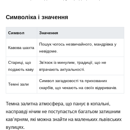
Символіка і значення
Символ
Значення
Пошук чогось незвичайного, мандрівка у
Кавова шахта
невідоме.
Стариці, що
Зв’язок із минулим, традиції, що не
подають каву
втрачають актуальності.
Символ загадковості та прихованих
Темні зали
скарбів, що чекають на своїх відкривачів.
Темна залитна атмосфера, що панує в копальні,
насправді нічим не поступається багатьом затишним
кав’ярням, які можна знайти на маленьких львівських
вулицях.