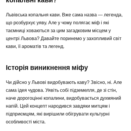
копальні кави?
Львівська копальня кави. Вже сама назва — легенда,
що розбурхує уяву. Але у чому полягає міф і які
таємниці ховаються за цим загадковим місцем у
центрі Львова? Давайте поринемо у захопливий світ
кави, її ароматів та легенд.
Історія виникнення міфу
Чи дійсно у Львові видобувають каву? Звісно, ні. Але
сама ідея чудова. Уявіть собі підземелля, де зі стін,
наче дорогоцінні копалини, видобувається духмяний
напій. Цей концепт народився завдяки митцям і
підприємцям, які вирішили обігрувати культурні
особливості міста.