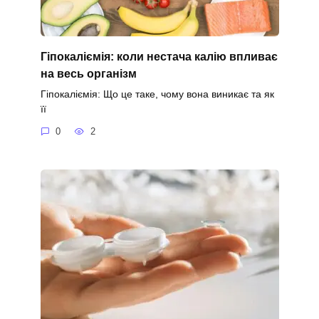
Гіпокаліємія: коли нестача калію впливає
на весь організм
Гіпокаліємія: Що це таке, чому вона виникає та як
її
0
2