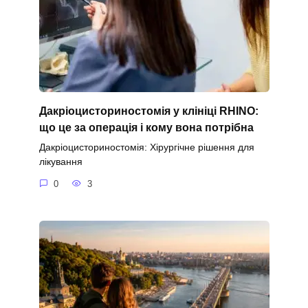
Дакріоцисториностомія у клініці RHINO:
що це за операція і кому вона потрібна
Дакріоцисториностомія: Хірургічне рішення для
лікування
0
3