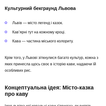
Культурний бекграунд Львова
Львів — місто легенд і казок.
Кав’ярні тут на кожному кроці.
Кава — частина міського колориту.
Крім того, у Львові зіткнулися багато культур, кожна з
яких принесла щось своє в історію кави, надаючи їй
особливих рис.
Концептуальна ідея: Місто-казка
про каву
Ідея львівської копальні кави з’явилась як витвір