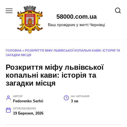
Перейти
до
58000.com.ua
вмісту
Ваш провідник у житті Чернівці
ГОЛОВНА
»
РОЗКРИТТЯ МІФУ ЛЬВІВСЬКОЇ КОПАЛЬНІ КАВИ: ІСТОРІЯ ТА
ЗАГАДКИ МІСЦЯ
Розкриття міфу львівської
копальні кави: історія та
загадки місця
АВТОР
НА ЧИТАННЯ
Fedorenko Serhii
3 хв
ОПУБЛІКОВАНО
19 Березня, 2026