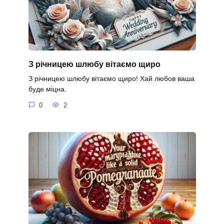
З річницею шлюбу вітаємо щиро
З річницею шлюбу вітаємо щиро! Хай любов ваша
буде міцна.
0
2