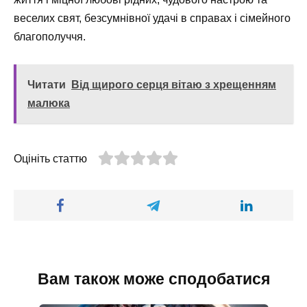
веселих свят, безсумнівної удачі в справах і сімейного
благополуччя.
Читати
Від щирого серця вітаю з хрещенням
малюка
Оцініть статтю
Вам також може сподобатися