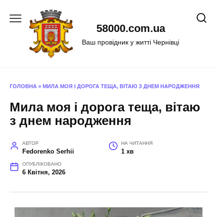
Перейти
до
58000.com.ua
вмісту
Ваш провідник у житті Чернівці
ГОЛОВНА
»
МИЛА МОЯ І ДОРОГА ТЕЩА, ВІТАЮ З ДНЕМ НАРОДЖЕННЯ
Мила моя і дорога теща, вітаю
з днем народження
АВТОР
НА ЧИТАННЯ
Fedorenko Serhii
1 хв
ОПУБЛІКОВАНО
6 Квітня, 2026