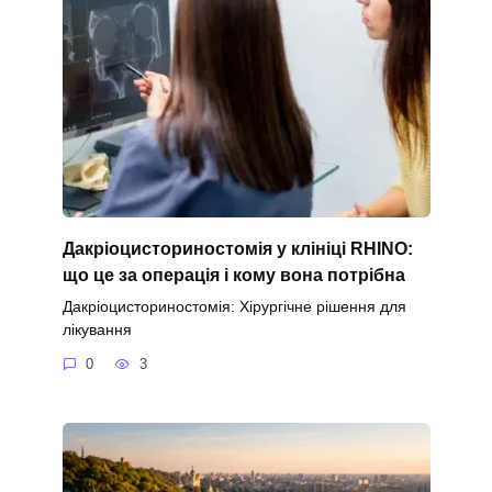
Дакріоцисториностомія у клініці RHINO:
що це за операція і кому вона потрібна
Дакріоцисториностомія: Хірургічне рішення для
лікування
0
3