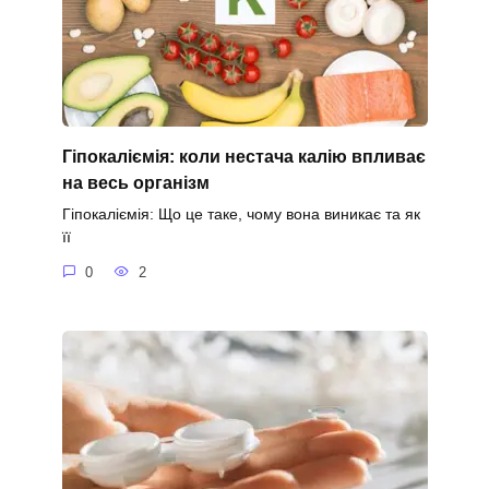
Гіпокаліємія: коли нестача калію впливає
на весь організм
Гіпокаліємія: Що це таке, чому вона виникає та як
її
0
2