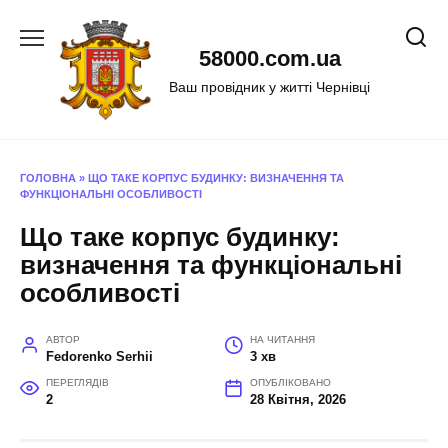
Перейти
до
58000.com.ua
вмісту
Ваш провідник у житті Чернівці
ГОЛОВНА
»
ЩО ТАКЕ КОРПУС БУДИНКУ: ВИЗНАЧЕННЯ ТА
ФУНКЦІОНАЛЬНІ ОСОБЛИВОСТІ
Що таке корпус будинку:
визначення та функціональні
особливості
АВТОР
НА ЧИТАННЯ
Fedorenko Serhii
3 хв
ПЕРЕГЛЯДІВ
ОПУБЛІКОВАНО
2
28 Квітня, 2026