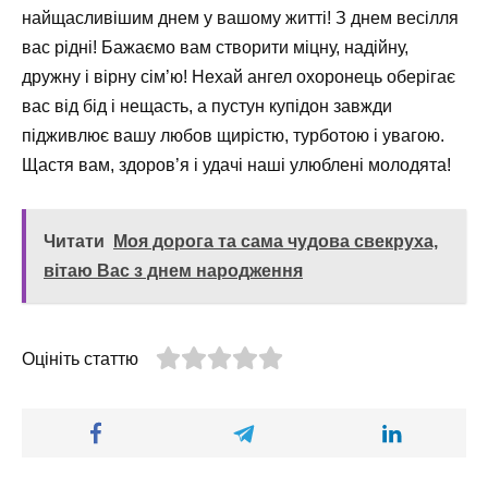
найщасливішим днем у вашому житті! З днем весілля
вас рідні! Бажаємо вам створити міцну, надійну,
дружну і вірну сім’ю! Нехай ангел охоронець оберігає
вас від бід і нещасть, а пустун купідон завжди
підживлює вашу любов щирістю, турботою і увагою.
Щастя вам, здоров’я і удачі наші улюблені молодята!
Читати
Моя дорога та сама чудова свекруха,
вітаю Вас з днем народження
Оцініть статтю