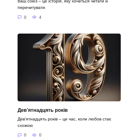
Ваш союз – це історія, яку хочеться читати й
перечитувати.
0
4
Дев’ятнадцять років
Дев’ятнадцять років – це час, коли любов стає
схожою
0
0