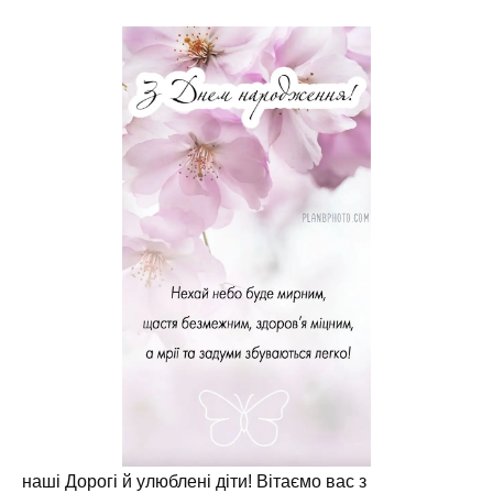
наші Дорогі й улюблені діти! Вітаємо вас з