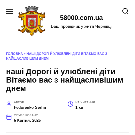
Перейти
до
58000.com.ua
вмісту
Ваш провідник у житті Чернівці
ГОЛОВНА
»
НАШІ ДОРОГІ Й УЛЮБЛЕНІ ДІТИ ВІТАЄМО ВАС З
НАЙЩАСЛИВІШИМ ДНЕМ
наші Дорогі й улюблені діти
Вітаємо вас з найщасливішим
днем
АВТОР
НА ЧИТАННЯ
Fedorenko Serhii
1 хв
ОПУБЛІКОВАНО
6 Квітня, 2026