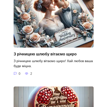
З річницею шлюбу вітаємо щиро
З річницею шлюбу вітаємо щиро! Хай любов ваша
буде міцна.
0
2