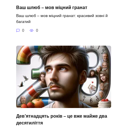
Ваш шлюб – мов міцний гранат
Ваш шлюб – мов міцний гранат: красивий зовні й
багатий
0
0
Дев’ятнадцять років – це вже майже два
десятиліття