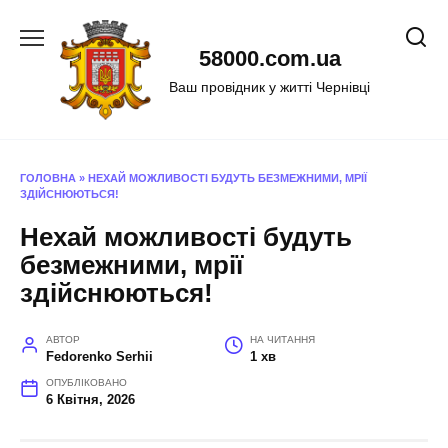
Перейти
до
58000.com.ua
вмісту
Ваш провідник у житті Чернівці
ГОЛОВНА
»
НЕХАЙ МОЖЛИВОСТІ БУДУТЬ БЕЗМЕЖНИМИ, МРІЇ
ЗДІЙСНЮЮТЬСЯ!
Нехай можливості будуть
безмежними, мрії
здійснюються!
АВТОР
НА ЧИТАННЯ
Fedorenko Serhii
1 хв
ОПУБЛІКОВАНО
6 Квітня, 2026