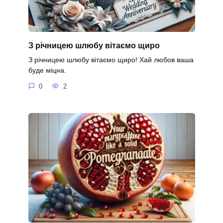
З річницею шлюбу вітаємо щиро
З річницею шлюбу вітаємо щиро! Хай любов ваша
буде міцна.
0
2