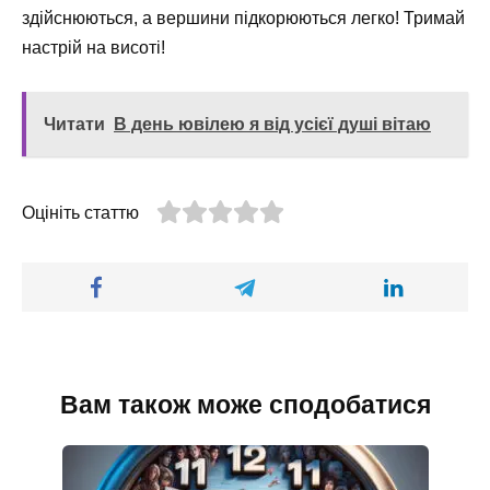
здійснюються, а вершини підкорюються легко! Тримай
настрій на висоті!
Читати
В день ювілею я від усієї душі вітаю
Оцініть статтю
Вам також може сподобатися