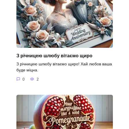
З річницею шлюбу вітаємо щиро
З річницею шлюбу вітаємо щиро! Хай любов ваша
буде міцна.
0
2