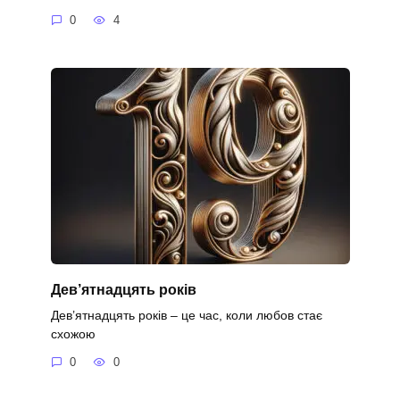
0
4
Дев’ятнадцять років
Дев’ятнадцять років – це час, коли любов стає
схожою
0
0