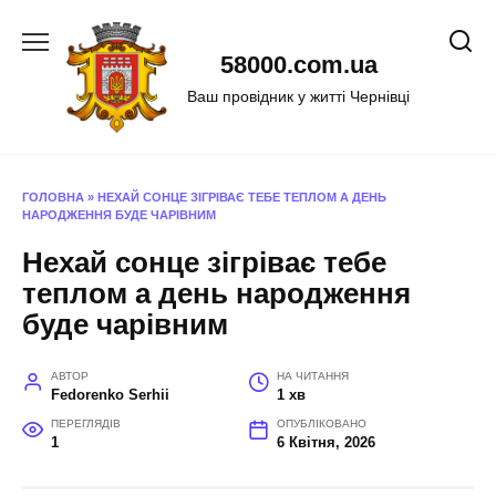
Перейти
до
58000.com.ua
вмісту
Ваш провідник у житті Чернівці
ГОЛОВНА
»
НЕХАЙ СОНЦЕ ЗІГРІВАЄ ТЕБЕ ТЕПЛОМ А ДЕНЬ
НАРОДЖЕННЯ БУДЕ ЧАРІВНИМ
Нехай сонце зігріває тебе
теплом а день народження
буде чарівним
АВТОР
НА ЧИТАННЯ
Fedorenko Serhii
1 хв
ПЕРЕГЛЯДІВ
ОПУБЛІКОВАНО
1
6 Квітня, 2026