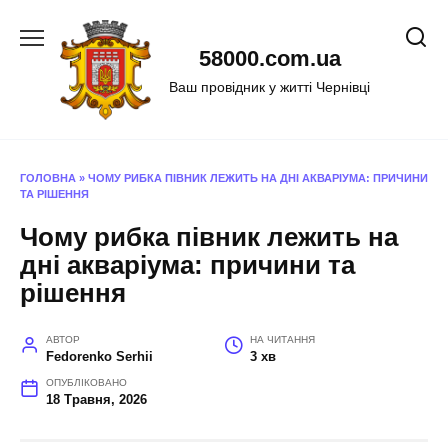
Перейти
до
58000.com.ua
вмісту
Ваш провідник у житті Чернівці
ГОЛОВНА
»
ЧОМУ РИБКА ПІВНИК ЛЕЖИТЬ НА ДНІ АКВАРІУМА: ПРИЧИНИ
ТА РІШЕННЯ
Чому рибка півник лежить на
дні акваріума: причини та
рішення
АВТОР
НА ЧИТАННЯ
Fedorenko Serhii
3 хв
ОПУБЛІКОВАНО
18 Травня, 2026