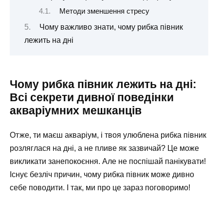
Методи зменшення стресу
Чому важливо знати, чому рибка півник
лежить на дні
Чому рибка півник лежить на дні:
Всі секрети дивної поведінки
акваріумних мешканців
Отже, ти маєш акваріум, і твоя улюблена рибка півник
розляглася на дні, а не пливе як зазвичай? Це може
викликати занепокоєння. Але не поспішай панікувати!
Існує безліч причин, чому рибка півник може дивно
себе поводити. І так, ми про це зараз поговоримо!