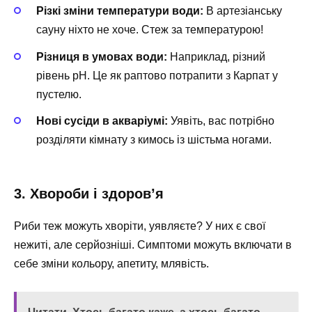
Різкі зміни температури води:
В артезіанську
сауну ніхто не хоче. Стеж за температурою!
Різниця в умовах води:
Наприклад, різний
рівень pH. Це як раптово потрапити з Карпат у
пустелю.
Нові сусіди в акваріумі:
Уявіть, вас потрібно
розділяти кімнату з кимось із шістьма ногами.
3. Хвороби і здоров’я
Риби теж можуть хворіти, уявляєте? У них є свої
нежиті, але серйозніші. Симптоми можуть включати в
себе зміни кольору, апетиту, млявість.