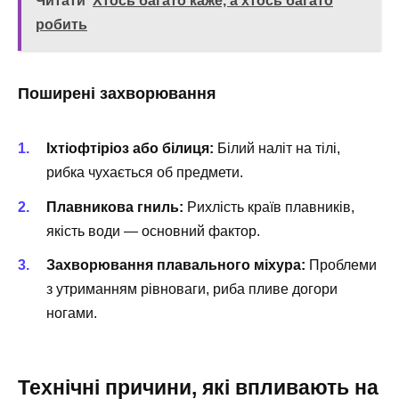
Читати
Хтось багато каже, а хтось багато
робить
Поширені захворювання
Іхтіофтіріоз або білиця:
Білий наліт на тілі,
рибка чухається об предмети.
Плавникова гниль:
Рихлість країв плавників,
якість води — основний фактор.
Захворювання плавального міхура:
Проблеми
з утриманням рівноваги, риба пливе догори
ногами.
Технічні причини, які впливають на