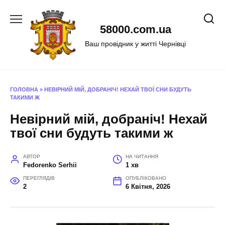
Перейти
до
58000.com.ua
вмісту
Ваш провідник у житті Чернівці
ГОЛОВНА
»
НЕВІРНИЙ МІЙ, ДОБРАНІЧ! НЕХАЙ ТВОЇ СНИ БУДУТЬ
ТАКИМИ Ж
Невірний мій, добраніч! Нехай
твої сни будуть такими ж
АВТОР
НА ЧИТАННЯ
Fedorenko Serhii
1 хв
ПЕРЕГЛЯДІВ
ОПУБЛІКОВАНО
2
6 Квітня, 2026