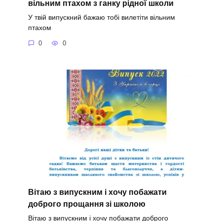
вільним птахом з ганку рідної школи
У твій випускний бажаю тобі вилетіти вільним
птахом
0
0
Вітаю з випускним і хочу побажати
доброго прощання зі школою
Вітаю з випускним і хочу побажати доброго