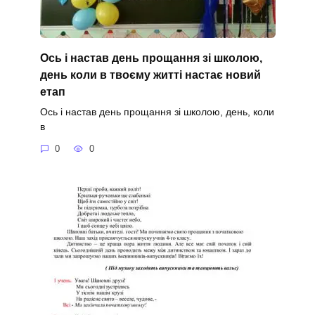
Ось і настав день прощання зі школою,
день коли в твоєму житті настає новий
етап
Ось і настав день прощання зі школою, день, коли
в
0
0