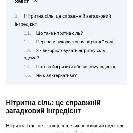
Зміст
Нітритна сіль: це справжній загадковий
інгредієнт
Що таке нітритна сіль?
Переваги використання нітритної солі
Як використовувати нітритну сіль
вдома?
Потенційні ризики або «в чому підвох»
Чи є альтернатива?
Нітритна сіль: це справжній
загадковий інгредієнт
Нітритна сіль, це — ніщо інше, як особливий вид солі,