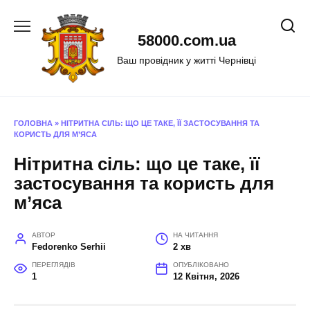
Перейти
до
58000.com.ua
вмісту
Ваш провідник у житті Чернівці
ГОЛОВНА
»
НІТРИТНА СІЛЬ: ЩО ЦЕ ТАКЕ, ЇЇ ЗАСТОСУВАННЯ ТА
КОРИСТЬ ДЛЯ М’ЯСА
Нітритна сіль: що це таке, її
застосування та користь для
м’яса
АВТОР
НА ЧИТАННЯ
Fedorenko Serhii
2 хв
ПЕРЕГЛЯДІВ
ОПУБЛІКОВАНО
1
12 Квітня, 2026