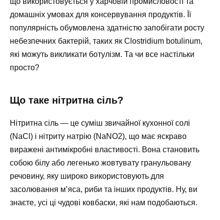
що використовується у харчовій промисловості та
домашніх умовах для консервування продуктів. Її
популярність обумовлена здатністю запобігати росту
небезпечних бактерій, таких як Clostridium botulinum,
які можуть викликати ботулізм. Та чи все настільки
просто?
Що таке нітритна сіль?
Нітритна сіль — це суміш звичайної кухонної солі
(NaCl) і нітриту натрію (NaNO2), що має яскраво
виражені антимікробні властивості. Вона становить
собою білу або легенько жовтувату гранульовану
речовину, яку широко використовують для
засолювання м’яса, риби та інших продуктів. Ну, ви
знаєте, усі ці чудові ковбаски, які нам подобаються.