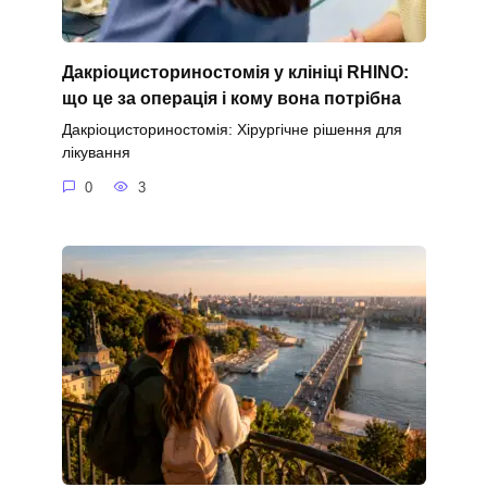
Дакріоцисториностомія у клініці RHINO:
що це за операція і кому вона потрібна
Дакріоцисториностомія: Хірургічне рішення для
лікування
0
3