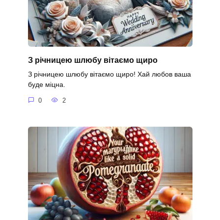
З річницею шлюбу вітаємо щиро
З річницею шлюбу вітаємо щиро! Хай любов ваша
буде міцна.
0
2