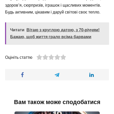
здоров’я, сюрпризів, іграшок і щасливих моментів.
Будь активним, цікавим і даруй світові своє тепло.
Читати
Вітаю з круглою датою, з 70-річчям!
Бажаю, щоб життя грало всіма барвами
Оцініть статтю
Вам також може сподобатися