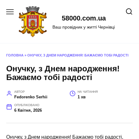
Перейти
до
58000.com.ua
вмісту
Ваш провідник у житті Чернівці
ГОЛОВНА
»
ОНУЧКУ, З ДНЕМ НАРОДЖЕННЯ! БАЖАЄМО ТОБІ РАДОСТІ
Онучку, з Днем народження!
Бажаємо тобі радості
АВТОР
НА ЧИТАННЯ
Fedorenko Serhii
1 хв
ОПУБЛІКОВАНО
6 Квітня, 2026
Онучку, з Днем народження! Бажаємо тобі радості,