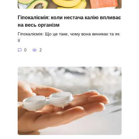
Гіпокаліємія: коли нестача калію впливає
на весь організм
Гіпокаліємія: Що це таке, чому вона виникає та як
її
0
2