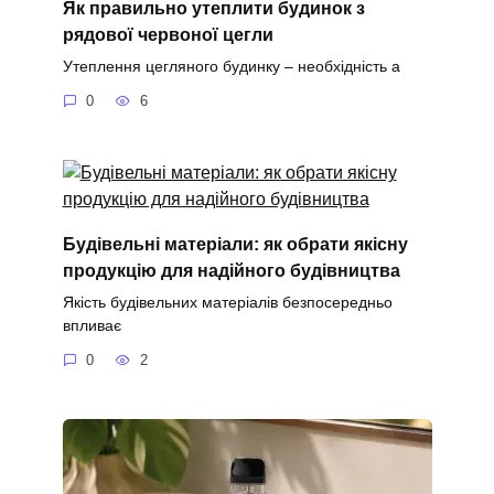
Як правильно утеплити будинок з
рядової червоної цегли
Утеплення цегляного будинку – необхідність а
0
6
Будівельні матеріали: як обрати якісну
продукцію для надійного будівництва
Якість будівельних матеріалів безпосередньо
впливає
0
2