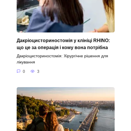
Дакріоцисториностомія у клініці RHINO:
що це за операція і кому вона потрібна
Дакріоцисториностомія: Хірургічне рішення для
лікування
0
3