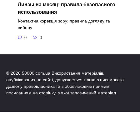
Линзы на месяц: правила безопасного
использования
Контактна корекція зору: правила догляду та
вибору
0
0
© 2026 58000.com.ua Використання матеріалів,
опублікованих на сайті, допускається тільки з письмового
дозволу правовласника та з обов'язковим прямим
посиланням на сторінку, з якої запозичений матеріал.