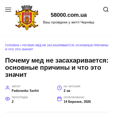
Перейти
до
58000.com.ua
вмісту
Ваш провідник у житті Чернівці
ГОЛОВНА
»
ПОЧЕМУ МЕД НЕ ЗАСАХАРИВАЕТСЯ: ОСНОВНЫЕ ПРИЧИНЫ
И ЧТО ЭТО ЗНАЧИТ
Почему мед не засахаривается:
основные причины и что это
значит
АВТОР
НА ЧИТАННЯ
Fedorenko Serhii
2 хв
ПЕРЕГЛЯДІВ
ОПУБЛІКОВАНО
2
14 Березня, 2026