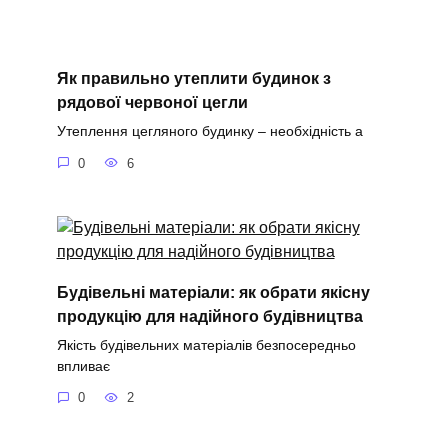
Як правильно утеплити будинок з
рядової червоної цегли
Утеплення цегляного будинку – необхідність а
0
6
Будівельні матеріали: як обрати якісну
продукцію для надійного будівництва
Якість будівельних матеріалів безпосередньо
впливає
0
2