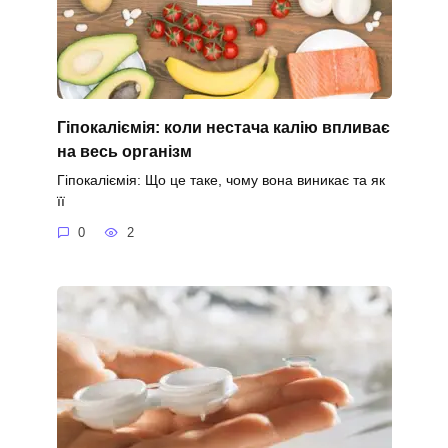
Гіпокаліємія: коли нестача калію впливає
на весь організм
Гіпокаліємія: Що це таке, чому вона виникає та як
її
0
2