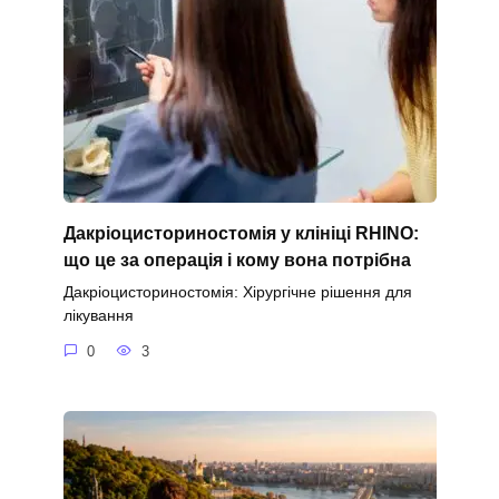
Дакріоцисториностомія у клініці RHINO:
що це за операція і кому вона потрібна
Дакріоцисториностомія: Хірургічне рішення для
лікування
0
3