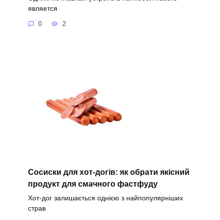
является
0
2
Сосиски для хот-догів: як обрати якісний
продукт для смачного фастфуду
Хот-дог залишається однією з найпопулярніших
страв