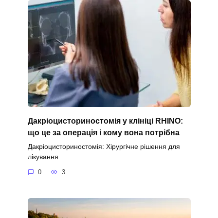
Дакріоцисториностомія у клініці RHINO:
що це за операція і кому вона потрібна
Дакріоцисториностомія: Хірургічне рішення для
лікування
0
3