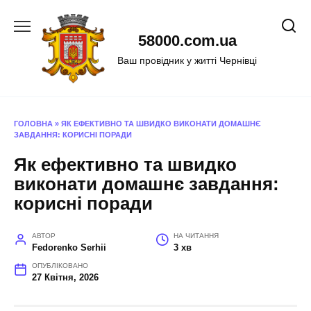
Перейти
до
58000.com.ua
вмісту
Ваш провідник у житті Чернівці
ГОЛОВНА
»
ЯК ЕФЕКТИВНО ТА ШВИДКО ВИКОНАТИ ДОМАШНЄ
ЗАВДАННЯ: КОРИСНІ ПОРАДИ
Як ефективно та швидко
виконати домашнє завдання:
корисні поради
АВТОР
НА ЧИТАННЯ
Fedorenko Serhii
3 хв
ОПУБЛІКОВАНО
27 Квітня, 2026