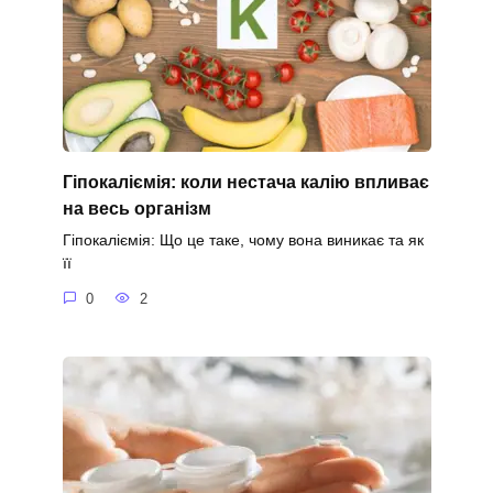
Гіпокаліємія: коли нестача калію впливає
на весь організм
Гіпокаліємія: Що це таке, чому вона виникає та як
її
0
2