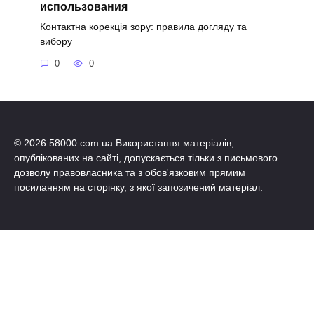
использования
Контактна корекція зору: правила догляду та
вибору
0
0
© 2026 58000.com.ua Використання матеріалів,
опублікованих на сайті, допускається тільки з письмового
дозволу правовласника та з обов'язковим прямим
посиланням на сторінку, з якої запозичений матеріал.