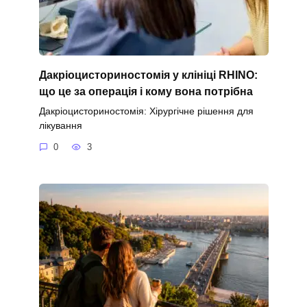
Дакріоцисториностомія у клініці RHINO:
що це за операція і кому вона потрібна
Дакріоцисториностомія: Хірургічне рішення для
лікування
0
3