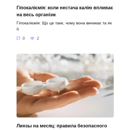
Гіпокаліємія: коли нестача калію впливає
на весь організм
Гіпокаліємія: Що це таке, чому вона виникає та як
її
0
2
Линзы на месяц: правила безопасного