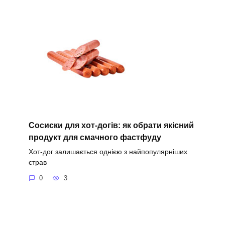
Сосиски для хот-догів: як обрати якісний
продукт для смачного фастфуду
Хот-дог залишається однією з найпопулярніших
страв
0
3