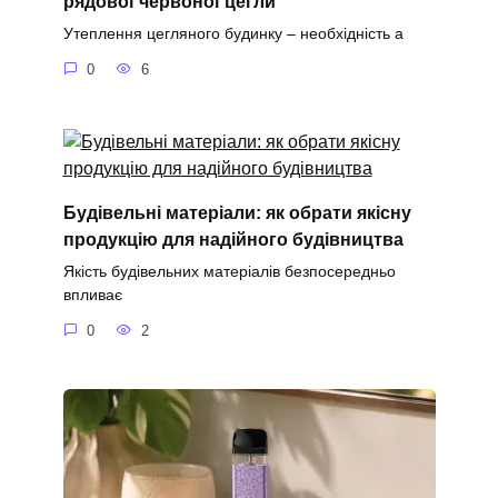
рядової червоної цегли
Утеплення цегляного будинку – необхідність а
0
6
Будівельні матеріали: як обрати якісну
продукцію для надійного будівництва
Якість будівельних матеріалів безпосередньо
впливає
0
2