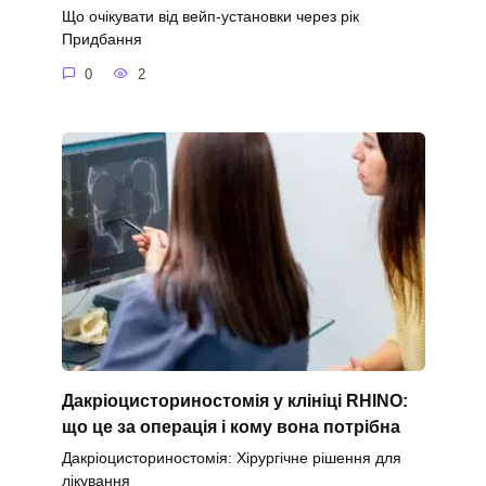
Що очікувати від вейп-установки через рік
Придбання
0
2
Дакріоцисториностомія у клініці RHINO:
що це за операція і кому вона потрібна
Дакріоцисториностомія: Хірургічне рішення для
лікування