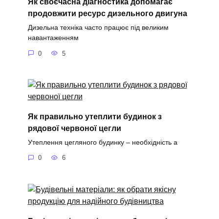
Як своєчасна діагностика допомагає
продовжити ресурс дизельного двигуна
Дизельна техніка часто працює під великим
навантаженням
0
5
Як правильно утеплити будинок з
рядової червоної цегли
Утеплення цегляного будинку – необхідність а
0
6