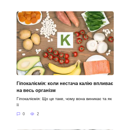
Гіпокаліємія: коли нестача калію впливає
на весь організм
Гіпокаліємія: Що це таке, чому вона виникає та як
її
0
2