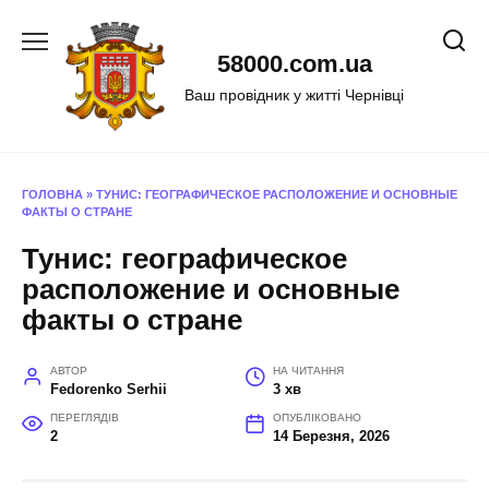
Перейти
до
58000.com.ua
вмісту
Ваш провідник у житті Чернівці
ГОЛОВНА
»
ТУНИС: ГЕОГРАФИЧЕСКОЕ РАСПОЛОЖЕНИЕ И ОСНОВНЫЕ
ФАКТЫ О СТРАНЕ
Тунис: географическое
расположение и основные
факты о стране
АВТОР
НА ЧИТАННЯ
Fedorenko Serhii
3 хв
ПЕРЕГЛЯДІВ
ОПУБЛІКОВАНО
2
14 Березня, 2026