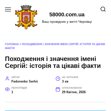
Перейти
до
58000.com.ua
вмісту
Ваш провідник у житті Чернівці
ГОЛОВНА
»
ПОХОДЖЕННЯ І ЗНАЧЕННЯ ІМЕНІ СЕРГІЙ: ІСТОРІЯ ТА ЦІКАВІ
ФАКТИ
Походження і значення імені
Сергій: історія та цікаві факти
АВТОР
НА ЧИТАННЯ
Fedorenko Serhii
3 хв
ПЕРЕГЛЯДІВ
ОПУБЛІКОВАНО
1
29 Квітня, 2026