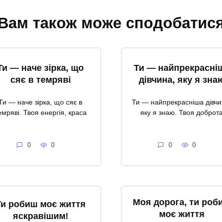
Вам також може сподобатис
Ти — наче зірка, що
Ти — найпрекрасні
сяє в темряві
дівчина, яку я зна
Ти — наче зірка, що сяє в
Ти — найпрекрасніша дівчи
емряві. Твоя енергія, краса
яку я знаю. Твоя доброт
0
0
0
0
Моя дорога, ти роб
Ти робиш моє життя
моє життя
яскравішим!