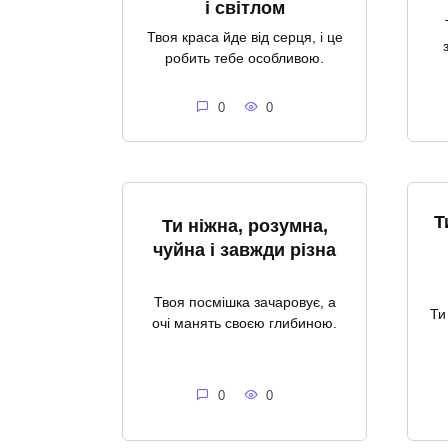
і світлом
Твоя краса йде від серця, і це
робить тебе особливою.
0
0
Т
Ти ніжна, розумна,
чуйна і завжди різна
Твоя посмішка зачаровує, а
Ти
очі манять своєю глибиною.
0
0