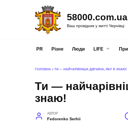
Перейти
до
58000.com.ua
вмісту
Ваш провідник у житті Чернівці
PR
Різне
Люди
LIFE
При
ГОЛОВНА
»
ТИ — НАЙЧАРІВНІША ДІВЧИНА, ЯКУ Я ЗНАЮ!
Ти — найчарівні
знаю!
АВТОР
Fedorenko Serhii