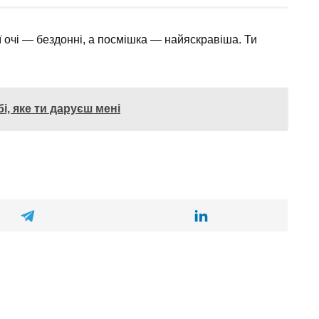
ї очі — бездонні, а посмішка — найяскравіша. Ти
і, яке ти даруєш мені