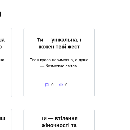
я
ша
Ти — унікальна, і
ю
кожен твій жест
на,
Твоя краса невимовна, а душа
а
— безмежно світла.
0
0
иш
Ти — втілення
жіночності та