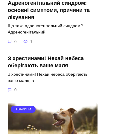
Адреногенітальний синдром:
основні симптоми, причини та
лікування
Що таке адреногенітальний синдром?
Адреногенітальний
0
1
З хрестинами! Нехай небеса
оберігають ваше маля
З хрестинами! Нехай небеса оберігають
ваше маля, а
0
ТВАРИНИ