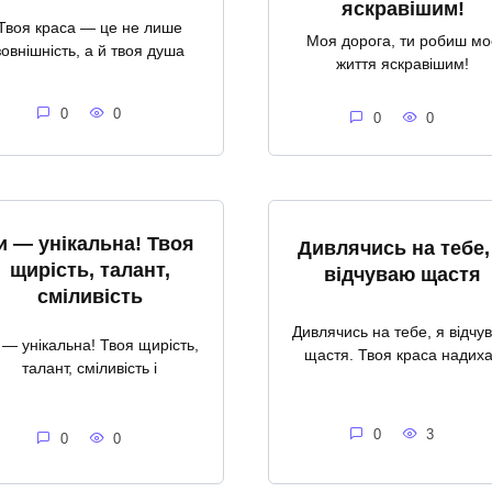
яскравішим!
Твоя краса — це не лише
Моя дорога, ти робиш мо
зовнішність, а й твоя душа
життя яскравішим!
0
0
0
0
и — унікальна! Твоя
Дивлячись на тебе,
щирість, талант,
відчуваю щастя
сміливість
Дивлячись на тебе, я відчу
 — унікальна! Твоя щирість,
щастя. Твоя краса надих
талант, сміливість і
0
3
0
0