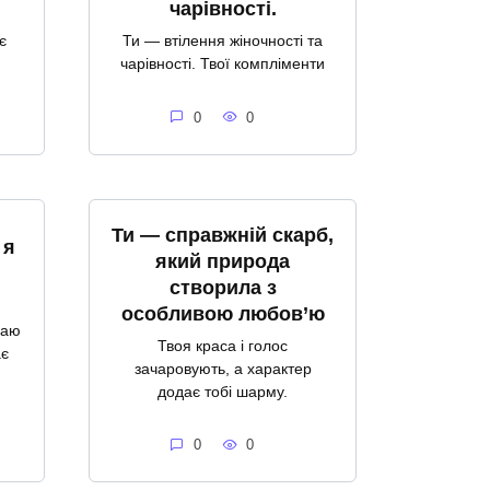
чарівності.
є
Ти — втілення жіночності та
чарівності. Твої компліменти
0
0
Ти — справжній скарб,
 я
який природа
створила з
особливою любов’ю
ваю
Твоя краса і голос
ає
зачаровують, а характер
додає тобі шарму.
0
0