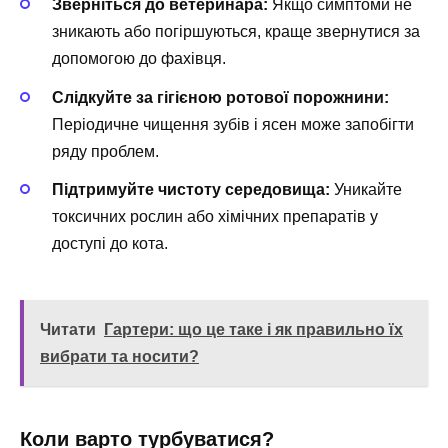
Зверніться до ветеринара:
Якщо симптоми не
зникають або погіршуються, краще звернутися за
допомогою до фахівця.
Слідкуйте за гігієною ротової порожнини:
Періодичне чищення зубів і ясен може запобігти
ряду проблем.
Підтримуйте чистоту середовища:
Уникайте
токсичних рослин або хімічних препаратів у
доступі до кота.
Читати
Гартери: що це таке і як правильно їх
вибрати та носити?
Коли варто турбуватися?