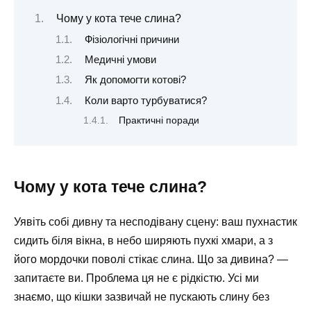
Чому у кота тече слина?
Фізіологічні причини
Медичні умови
Як допомогти котові?
Коли варто турбуватися?
Практичні поради
Чому у кота тече слина?
Уявіть собі дивну та несподівану сцену: ваш пухнастик
сидить біля вікна, в небо ширяють пухкі хмари, а з
його мордочки поволі стікає слина. Що за дивина? —
запитаєте ви. Проблема ця не є рідкістю. Усі ми
знаємо, що кішки зазвичай не пускають слину без