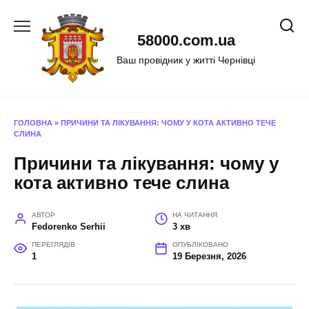
Перейти
до
58000.com.ua
вмісту
Ваш провідник у житті Чернівці
ГОЛОВНА
»
ПРИЧИНИ ТА ЛІКУВАННЯ: ЧОМУ У КОТА АКТИВНО ТЕЧЕ
СЛИНА
Причини та лікування: чому у
кота активно тече слина
АВТОР
НА ЧИТАННЯ
Fedorenko Serhii
3 хв
ПЕРЕГЛЯДІВ
ОПУБЛІКОВАНО
1
19 Березня, 2026