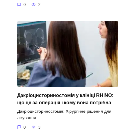
0
2
Дакріоцисториностомія у клініці RHINO:
що це за операція і кому вона потрібна
Дакріоцисториностомія: Хірургічне рішення для
лікування
0
3