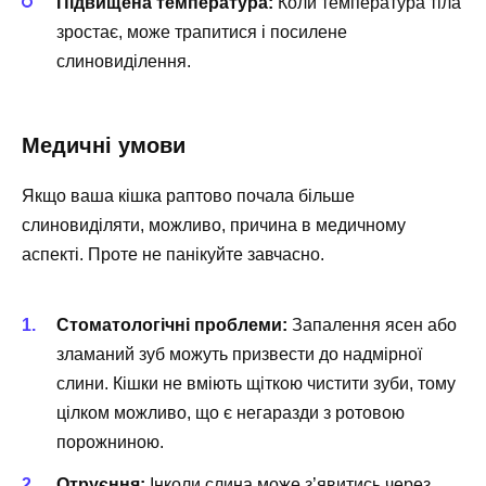
Підвищена температура:
Коли температура тіла
зростає, може трапитися і посилене
слиновиділення.
Медичні умови
Якщо ваша кішка раптово почала більше
слиновиділяти, можливо, причина в медичному
аспекті. Проте не панікуйте завчасно.
Стоматологічні проблеми:
Запалення ясен або
зламаний зуб можуть призвести до надмірної
слини. Кішки не вміють щіткою чистити зуби, тому
цілком можливо, що є негаразди з ротовою
порожниною.
Отруєння:
Інколи слина може з’явитись через