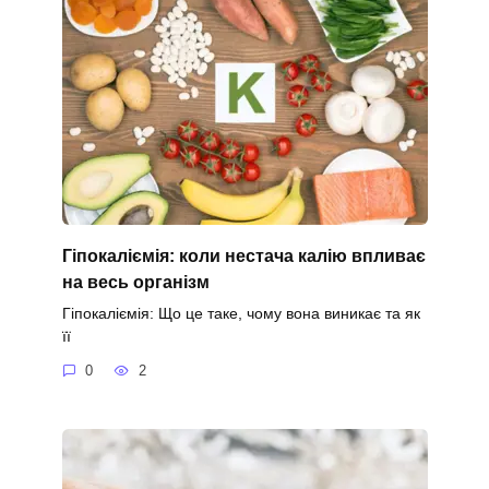
Гіпокаліємія: коли нестача калію впливає
на весь організм
Гіпокаліємія: Що це таке, чому вона виникає та як
її
0
2