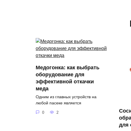
Медогонка: как выбрать
оборудование для
эффективной откачки
меда
Одним из главных устройств на
любой пасеке является
Соси
0
2
обра
для