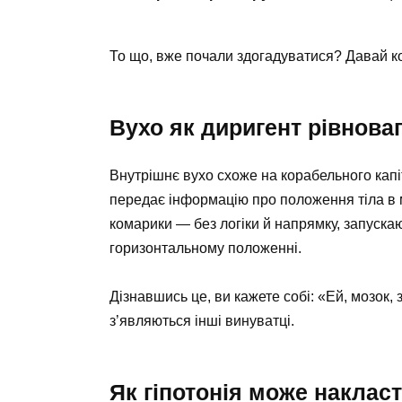
То що, вже почали здогадуватися? Давай к
Вухо як диригент рівнова
Внутрішнє вухо схоже на корабельного капі
передає інформацію про положення тіла в м
комарики — без логіки й напрямку, запуск
горизонтальному положенні.
Дізнавшись це, ви кажете собі: «Ей, мозок, 
з’являються інші винуватці.
Як гіпотонія може наклас