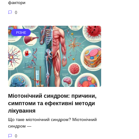
фактори
0
РІЗНЕ
Міотонічний синдром: причини,
симптоми та ефективні методи
лікування
Що таке міотонічний синдром? Міотонічний
синдром —
0