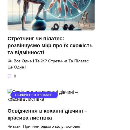
Стретчинг чи пілатес:
розвінчуємо міф про їх схожість
та відмінності
Чи Все Одне і Те Ж? Стретчинг Та Пілатес
Це Одне І
0
ОСВІДЧЕННЯ В КОХАННІ
Освідчення в коханні дівчині –
красива листівка
Читати Причини рідкого калу: основні