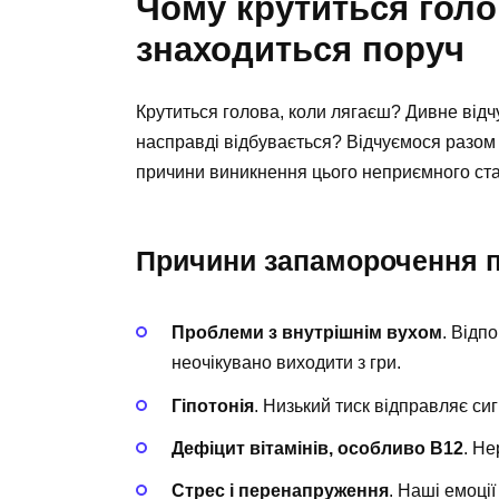
Чому крутиться голо
знаходиться поруч
Крутиться голова, коли лягаєш? Дивне відч
насправді відбувається? Відчуємося разом 
причини виникнення цього неприємного ста
Причини запаморочення п
Проблеми з внутрішнім вухом
. Відп
неочікувано виходити з гри.
Гіпотонія
. Низький тиск відправляє си
Дефіцит вітамінів, особливо В12
. Н
Стрес і перенапруження
. Наші емоції