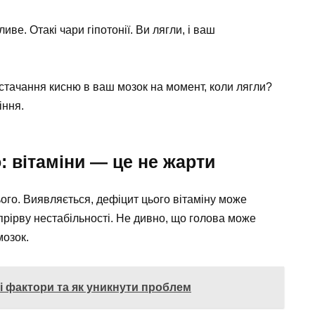
иве. Отакі чари гіпотонії. Ви лягли, і ваш
остачання кисню в ваш мозок на момент, коли лягли?
іння.
 вітаміни — це не жарти
ього. Виявляється, дефіцит цього вітаміну може
рірву нестабільності. Не дивно, що голова може
мозок.
і фактори та як уникнути проблем