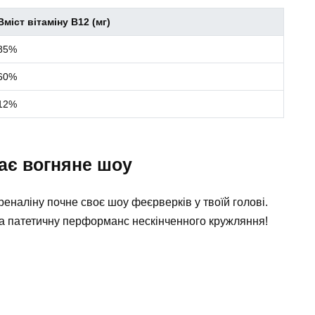
Вміст вітаміну В12 (мг)
85%
60%
12%
кає вогняне шоу
еналіну почне своє шоу феєрверків у твоїй голові.
а патетичну перформанс нескінченного кружляння!