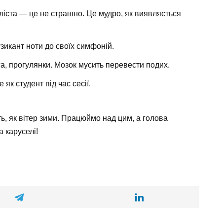
ліста — це не страшно. Це мудро, як виявляється
узикант ноти до своїх симфоній.
ога, прогулянки. Мозок мусить перевести подих.
е як студент під час сесії.
ь, як вітер зими. Працюймо над цим, а голова
 каруселі!