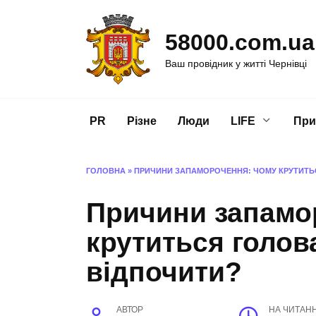
Перейти
до
58000.com.ua
вмісту
Ваш провідник у житті Чернівці
PR
Різне
Люди
LIFE
При
ГОЛОВНА
»
ПРИЧИНИ ЗАПАМОРОЧЕННЯ: ЧОМУ КРУТИТЬ
Причини запамо
крутиться голов
відпочити?
АВТОР
НА ЧИТАН