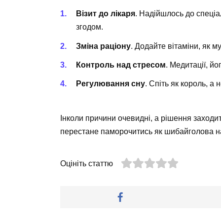
Візит до лікаря
. Надійшлось до спеціа
згодом.
Зміна раціону
. Додайте вітаміни, як м
Контроль над стресом
. Медитації, й
Регулювання сну
. Спіть як король, а н
Інколи причини очевидні, а рішення заходит
перестане паморочитись як шибайголова на
Оцініть статтю