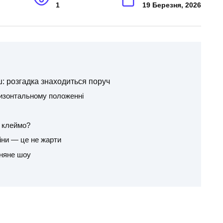
1
19 Березня, 2026
ш: розгадка знаходиться поруч
изонтальному положенні
є клеймо?
іни — це не жарти
гняне шоу