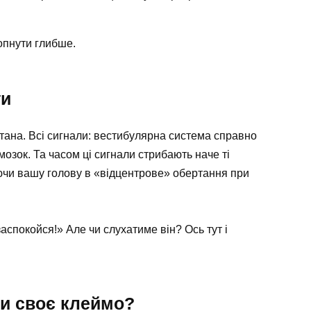
опнути глибше.
ги
тана. Всі сигнали: вестибулярна система справно
озок. Та часом ці сигнали стрибають наче ті
аючи вашу голову в «відцентрове» обертання при
заспокойся!» Але чи слухатиме він? Ось тут і
ти своє клеймо?