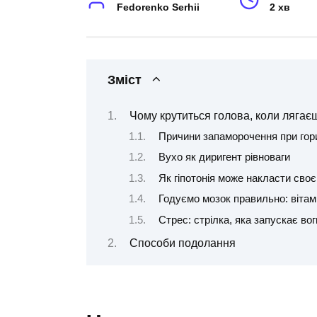
Fedorenko Serhii
2 хв
Зміст
Чому крутиться голова, коли лягає
Причини запаморочення при гор
Вухо як диригент рівноваги
Як гіпотонія може накласти сво
Годуємо мозок правильно: вітам
Стрес: стрілка, яка запускає во
Способи подолання