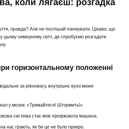
ва, коли лягаєш: розгадка
уття, правда? Але не поспішай панікувати. Цікаво, що
у цьому химерному світі, де спробуємо розгадати
ну.
ри горизонтальному положенні
овідальне за рівновагу, внутрішнє вухо може
гнал у мозок: «Тримайтеся! Штормить!»
ервова система стає мов проіржавіла машина.
 на нас грають, як би це не було прикро.