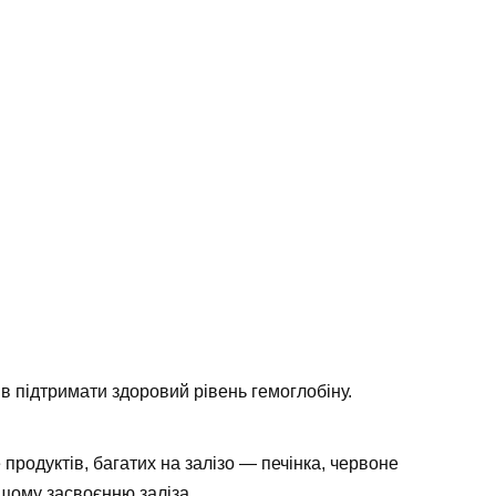
в підтримати здоровий рівень гемоглобіну.
е продуктів, багатих на залізо — печінка, червоне
ащому засвоєнню заліза.