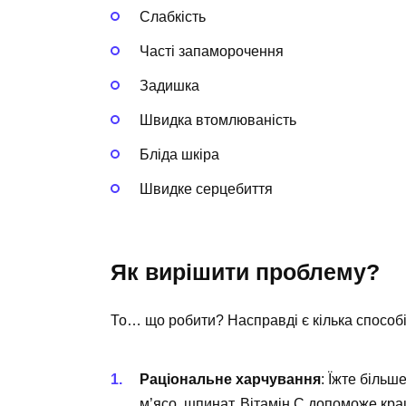
Слабкість
Часті запаморочення
Задишка
Швидка втомлюваність
Бліда шкіра
Швидке серцебиття
Як вирішити проблему?
То… що робити? Насправді є кілька способі
Раціональне харчування
: Їжте більш
м’ясо, шпинат. Вітамін С допоможе кр