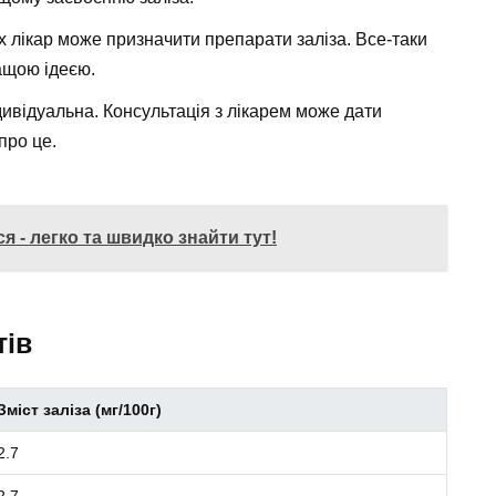
х лікар може призначити препарати заліза. Все-таки
ащою ідеєю.
дивідуальна. Консультація з лікарем може дати
про це.
я - легко та швидко знайти тут!
тів
Зміст заліза (мг/100г)
2.7
2.7