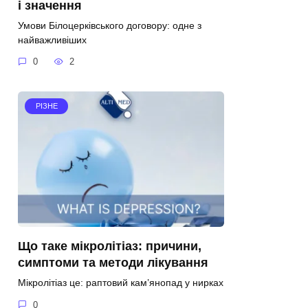
і значення
Умови Білоцерківського договору: одне з
найважливіших
0
2
РІЗНЕ
Що таке мікролітіаз: причини,
симптоми та методи лікування
Мікролітіаз це: раптовий кам’янопад у нирках
0