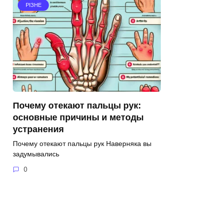
РІЗНЕ
Почему отекают пальцы рук:
основные причины и методы
устранения
Почему отекают пальцы рук Наверняка вы
задумывались
0