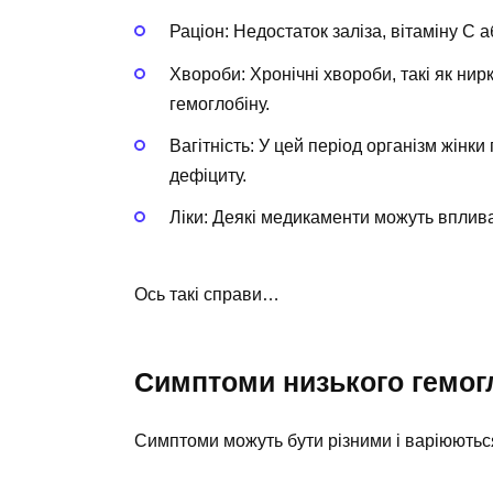
Раціон: Недостаток заліза, вітаміну С а
Хвороби: Хронічні хвороби, такі як нир
гемоглобіну.
Вагітність: У цей період організм жінк
дефіциту.
Ліки: Деякі медикаменти можуть вплива
Ось такі справи…
Симптоми низького гемог
Симптоми можуть бути різними і варіюються