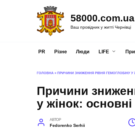
Перейти
до
58000.com.ua
вмісту
Ваш провідник у житті Чернівці
PR
Різне
Люди
LIFE
При
ГОЛОВНА
»
ПРИЧИНИ ЗНИЖЕННЯ РІВНЯ ГЕМОГЛОБІНУ У 
Причини зниженн
у жінок: основн
АВТОР
Fedorenko Serhii