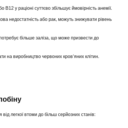
бо В12 у раціоні суттєво збільшує ймовірність анемії.
кова недостатність або рак, можуть знижувати рівень
и потребує більше заліза, що може призвести до
ти на виробництво червоних кров’яних клітин.
лобіну
 від легкої втоми до більш серйозних станів: