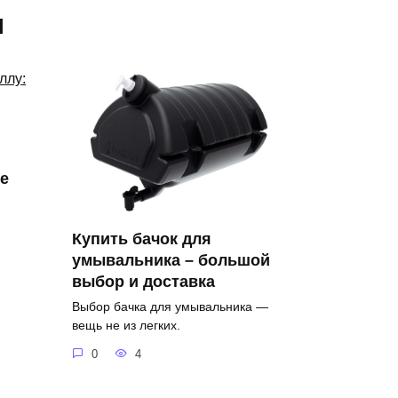
я
е
Купить бачок для
умывальника – большой
выбор и доставка
Выбор бачка для умывальника —
вещь не из легких.
0
4