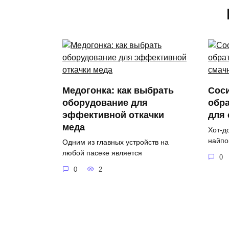
Медогонка: как выбрать
Соси
оборудование для
обра
эффективной откачки
для
меда
Хот-д
найпо
Одним из главных устройств на
любой пасеке является
0
0
2