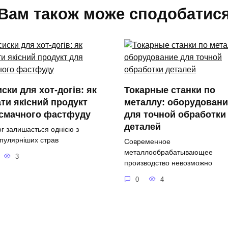
Вам також може сподобатис
ски для хот-догів: як
Токарные станки по
ти якісний продукт
металлу: оборудовани
 смачного фастфуду
для точной обработки
деталей
ог залишається однією з
пулярніших страв
Современное
металлообрабатывающее
3
производство невозможно
0
4