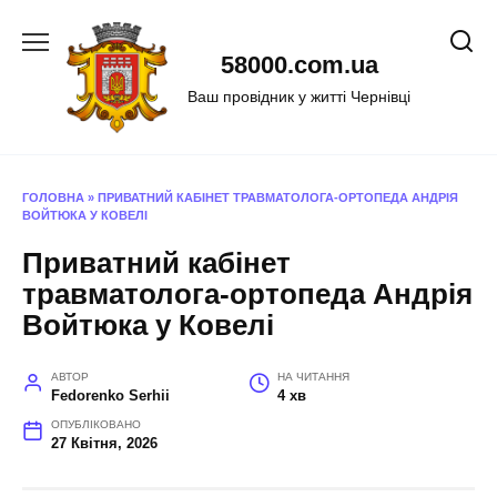
Перейти
до
58000.com.ua
вмісту
Ваш провідник у житті Чернівці
ГОЛОВНА
»
ПРИВАТНИЙ КАБІНЕТ ТРАВМАТОЛОГА-ОРТОПЕДА АНДРІЯ
ВОЙТЮКА У КОВЕЛІ
Приватний кабінет
травматолога-ортопеда Андрія
Войтюка у Ковелі
АВТОР
НА ЧИТАННЯ
Fedorenko Serhii
4 хв
ОПУБЛІКОВАНО
27 Квітня, 2026