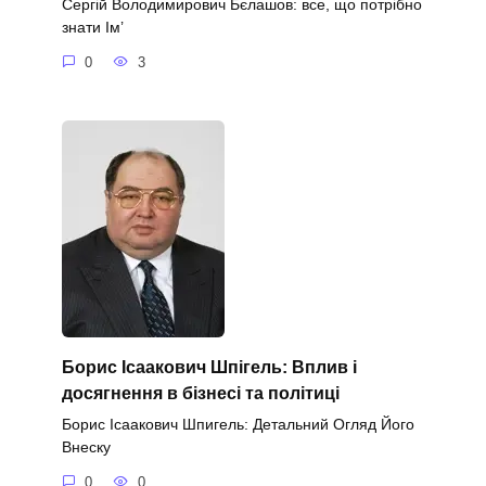
Сергій Володимирович Бєлашов: все, що потрібно
знати Ім’
0
3
Борис Ісаакович Шпігель: Вплив і
досягнення в бізнесі та політиці
Борис Ісаакович Шпигель: Детальний Огляд Його
Внеску
0
0