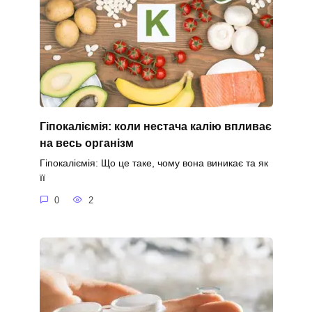
Гіпокаліємія: коли нестача калію впливає
на весь організм
Гіпокаліємія: Що це таке, чому вона виникає та як
її
0
2