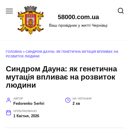
Перейти
до
58000.com.ua
вмісту
Ваш провідник у житті Чернівці
ГОЛОВНА
»
СИНДРОМ ДАУНА: ЯК ГЕНЕТИЧНА МУТАЦІЯ ВПЛИВАЄ НА
РОЗВИТОК ЛЮДИНИ
Синдром Дауна: як генетична
мутація впливає на розвиток
людини
АВТОР
НА ЧИТАННЯ
Fedorenko Serhii
2 хв
ОПУБЛІКОВАНО
1 Квітня, 2026