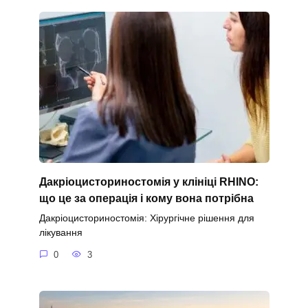
Дакріоцисториностомія у клініці RHINO:
що це за операція і кому вона потрібна
Дакріоцисториностомія: Хірургічне рішення для
лікування
0
3