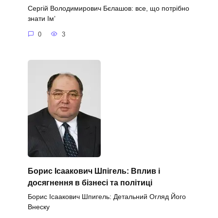
Сергій Володимирович Бєлашов: все, що потрібно
знати Ім’
0
3
Борис Ісаакович Шпігель: Вплив і
досягнення в бізнесі та політиці
Борис Ісаакович Шпигель: Детальний Огляд Його
Внеску