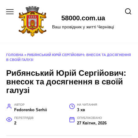
Перейти
до
58000.com.ua
вмісту
Ваш провідник у житті Чернівці
ГОЛОВНА
»
РИБЯНСЬКИЙ ЮРІЙ СЕРГІЙОВИЧ: ВНЕСОК ТА ДОСЯГНЕННЯ
В СВОЇЙ ГАЛУЗІ
Рибянський Юрій Сергійович:
внесок та досягнення в своїй
галузі
АВТОР
НА ЧИТАННЯ
Fedorenko Serhii
3 хв
ПЕРЕГЛЯДІВ
ОПУБЛІКОВАНО
2
27 Квітня, 2026