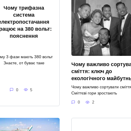
Чому трифазна
система
електропостачання
рацює на 380 вольт:
пояснення
му 3 фази мають 380 вольт
Знаєте, от буває таке
Чому важливо сортув
сміття: ключ до
екологічного майбутн
Чому важливо сортувати смітт
0
5
Сміттєві гори зростають
0
2