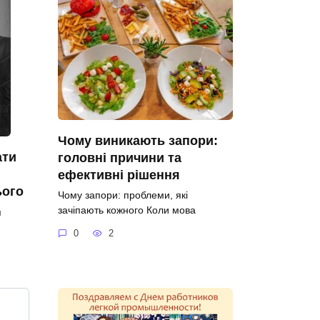
Чому виникають запори:
ати
головні причини та
ефективні рішення
ього
Чому запори: проблеми, які
зачіпають кожного Коли мова
я
0
2