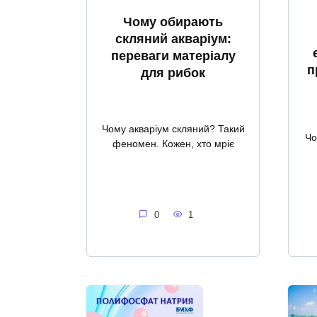
Чому обирають
скляний акваріум:
переваги матеріалу
п
для рибок
Чому акваріум скляний? Такий
Чо
феномен. Кожен, хто мріє
0
1