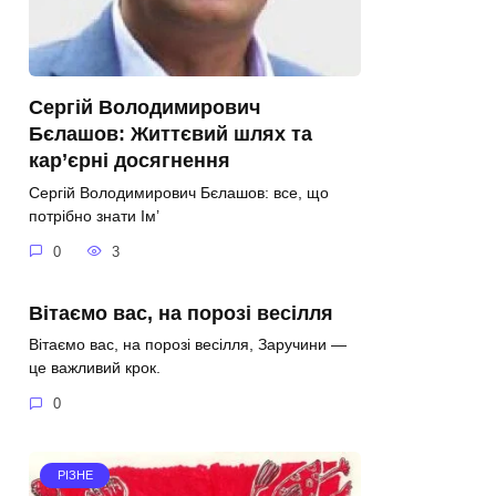
Сергій Володимирович
Бєлашов: Життєвий шлях та
кар’єрні досягнення
Сергій Володимирович Бєлашов: все, що
потрібно знати Ім’
0
3
Вітаємо вас, на порозі весілля
Вітаємо вас, на порозі весілля, Заручини —
це важливий крок.
0
РІЗНЕ