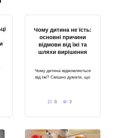
ці
Чому дитина не їсть:
основні причини
и
відмови від їжі та
шляхи вирішення
а
Чому дитина відмовляється
від їжі? Смішно думати, що
0
3