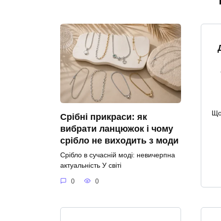
Що
Срібні прикраси: як
вибрати ланцюжок і чому
срібло не виходить з моди
Срібло в сучасній моді: невичерпна
актуальність У світі
0
0