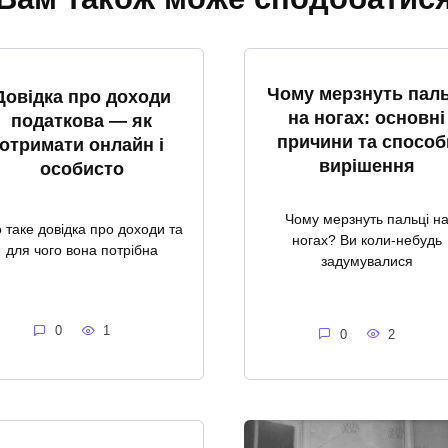
Чому мерзнуть паль
Довідка про доходи
на ногах: основні
податкова — як
причини та способ
отримати онлайн і
вирішення
особисто
Чому мерзнуть пальці н
 таке довідка про доходи та
ногах? Ви коли-небудь
для чого вона потрібна
задумувалися
0
1
0
2