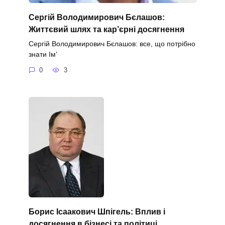
Сергій Володимирович Бєлашов:
Життєвий шлях та кар’єрні досягнення
Сергій Володимирович Бєлашов: все, що потрібно
знати Ім’
0
3
Борис Ісаакович Шпігель: Вплив і
досягнення в бізнесі та політиці