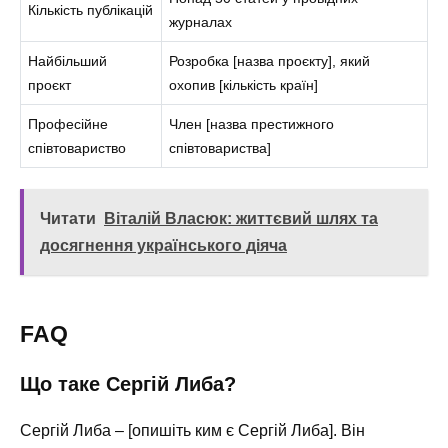
Кількість публікацій
журналах
Найбільший
Розробка [назва проєкту], який
проєкт
охопив [кількість країн]
Професійне
Член [назва престижного
співтовариство
співтовариства]
Читати
Віталій Власюк: життєвий шлях та
досягнення українського діяча
FAQ
Що таке Сергій Либа?
Сергій Либа – [опишіть ким є Сергій Либа]. Він