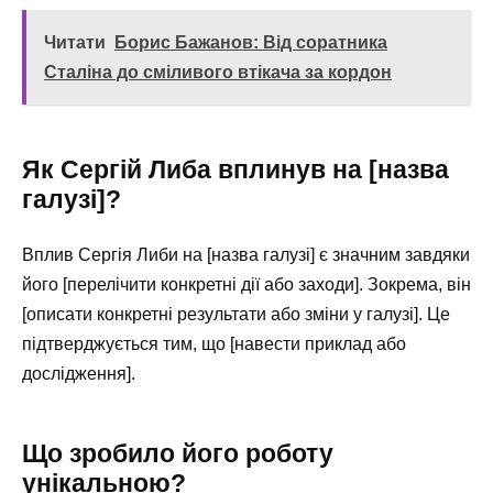
Читати
Борис Бажанов: Від соратника
Сталіна до сміливого втікача за кордон
Як Сергій Либа вплинув на [назва
галузі]?
Вплив Сергія Либи на [назва галузі] є значним завдяки
його [перелічити конкретні дії або заходи]. Зокрема, він
[описати конкретні результати або зміни у галузі]. Це
підтверджується тим, що [навести приклад або
дослідження].
Що зробило його роботу
унікальною?