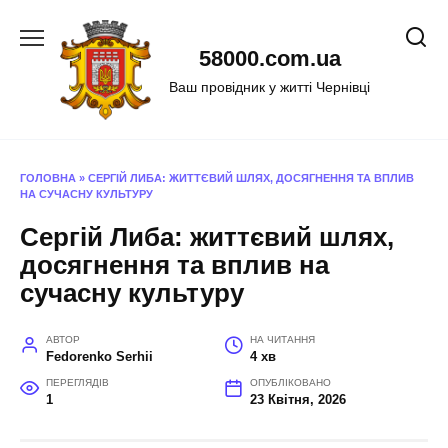
Перейти
до
58000.com.ua
вмісту
Ваш провідник у житті Чернівці
ГОЛОВНА
»
СЕРГІЙ ЛИБА: ЖИТТЄВИЙ ШЛЯХ, ДОСЯГНЕННЯ ТА ВПЛИВ
НА СУЧАСНУ КУЛЬТУРУ
Сергій Либа: життєвий шлях,
досягнення та вплив на
сучасну культуру
АВТОР
НА ЧИТАННЯ
Fedorenko Serhii
4 хв
ПЕРЕГЛЯДІВ
ОПУБЛІКОВАНО
1
23 Квітня, 2026