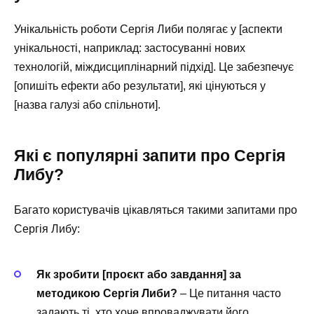
Унікальність роботи Сергія Либи полягає у [аспекти
унікальності, наприклад: застосуванні нових
технологій, міждисциплінарний підхід]. Це забезпечує
[опишіть ефекти або результати], які цінуються у
[назва галузі або спільноти].
Які є популярні запити про Сергія
Либу?
Багато користувачів цікавляться такими запитами про
Сергія Либу:
Як зробити [проєкт або завдання] за
методикою Сергія Либи?
– Це питання часто
задають ті, хто хоче впроваджувати його