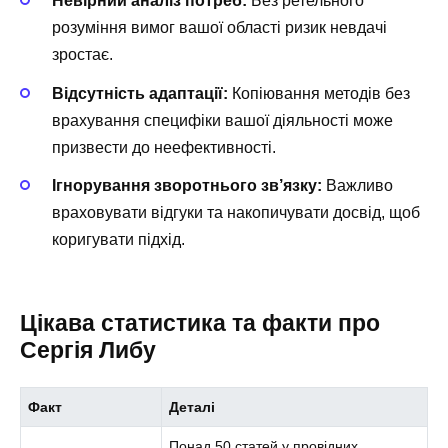
Невірний аналіз потреб:
Без ретельного
розуміння вимог вашої області ризик невдачі
зростає.
Відсутність адаптації:
Копіювання методів без
врахування специфіки вашої діяльності може
призвести до неефективності.
Ігнорування зворотнього зв’язку:
Важливо
враховувати відгуки та накопичувати досвід, щоб
коригувати підхід.
Цікава статистика та факти про
Сергія Либу
Факт
Деталі
Понад 50 статей у провідних