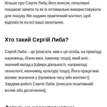
більше про Сергія Либу, його внесок, популярні
пошукові запити та як їх оптимально використовувати
для пошуку. Ми надамо практичний контент, щоб
відповісти на всі ваші запитання.
Хто такий Сергій Либа?
Сергій Либа – це [описати, ким є ця особа, на приклад:
науковець, бізнесмен, інженер тощо], який вніс
значний вклад у [сфера діяльності, наприклад:
технології, економіку, культуру тощо]. Його праця має
велике значення у [проміжок часу або контекст].
Завдяки роботі Сергія Либи, [описати позитивний
вплив або досягнення].