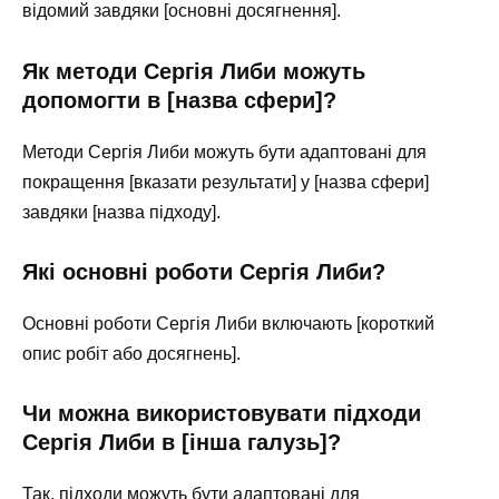
відомий завдяки [основні досягнення].
Як методи Сергія Либи можуть
допомогти в [назва сфери]?
Методи Сергія Либи можуть бути адаптовані для
покращення [вказати результати] у [назва сфери]
завдяки [назва підходу].
Які основні роботи Сергія Либи?
Основні роботи Сергія Либи включають [короткий
опис робіт або досягнень].
Чи можна використовувати підходи
Сергія Либи в [інша галузь]?
Так, підходи можуть бути адаптовані для