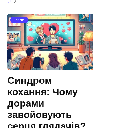
0
РІЗНЕ
Синдром
кохання: Чому
дорами
завойовують
серця глядачів?