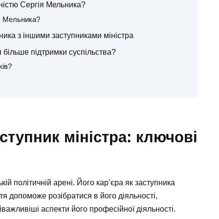
ністю Сергія Мельника?
ія Мельника?
ника з іншими заступниками міністра
 більше підтримки суспільства?
ків?
ступник міністра: ключові
кій політичній арені. Його кар’єра як заступника
ття допоможе розібратися в його діяльності,
йважливіші аспекти його професійної діяльності.