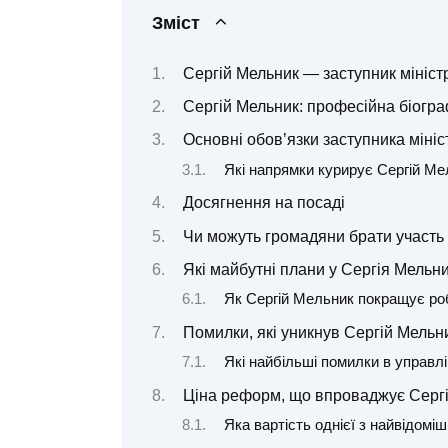
Зміст
Сергій Мельник — заступник мініст
Сергій Мельник: професійна біогра
Основні обов’язки заступника мініс
Які напрямки курирує Сергій Ме
Досягнення на посаді
Чи можуть громадяни брати участь 
Які майбутні плани у Сергія Мельн
Як Сергій Мельник покращує роб
Помилки, які уникнув Сергій Мельн
Які найбільші помилки в управлі
Ціна реформ, що впроваджує Серг
Яка вартість однієї з найвідом