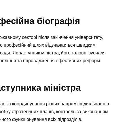
фесійна біографія
жавному секторі після закінчення університету,
ого професійний шлях відзначається швидким
сади. Як заступник міністра, його головні зусилля
авління та впровадження ефективних реформ.
аступника міністра
ає за координування різних напрямків діяльності в
робку стратегічних планів, контроль за виконанням
ного функціонування всіх підрозділів.