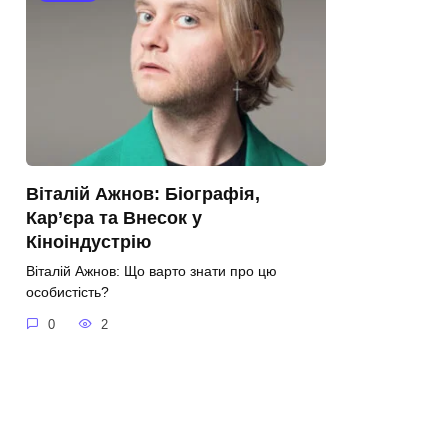
Віталій Ажнов: Біографія,
Кар’єра та Внесок у
Кіноіндустрію
Віталій Ажнов: Що варто знати про цю
особистість?
0
2