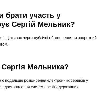
 брати участь у
ирує Сергій Мельник?
х ініціативах через публічні обговорення та зворотний
твом.
у Сергія Мельника?
а є подальше розширення електронних сервісів у
на вдосконалення системи освіти державних