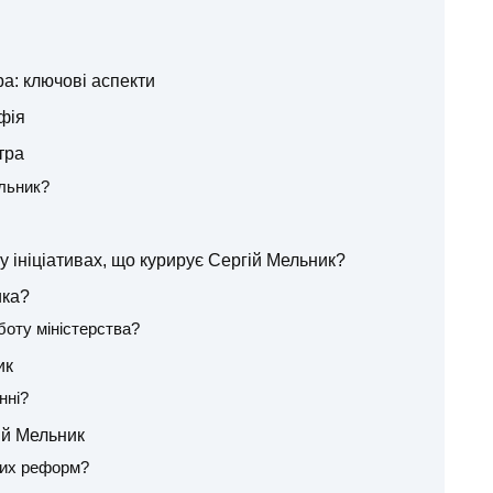
ра: ключові аспекти
фія
тра
льник?
у ініціативах, що курирує Сергій Мельник?
ика?
оту міністерства?
ик
нні?
ій Мельник
іших реформ?