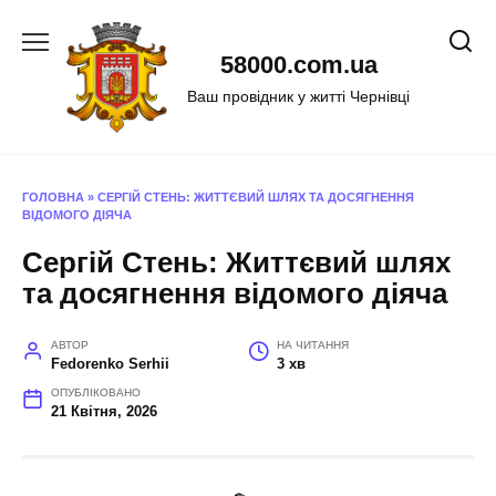
Перейти
до
58000.com.ua
вмісту
Ваш провідник у житті Чернівці
ГОЛОВНА
»
СЕРГІЙ СТЕНЬ: ЖИТТЄВИЙ ШЛЯХ ТА ДОСЯГНЕННЯ
ВІДОМОГО ДІЯЧА
Сергій Стень: Життєвий шлях
та досягнення відомого діяча
АВТОР
НА ЧИТАННЯ
Fedorenko Serhii
3 хв
ОПУБЛІКОВАНО
21 Квітня, 2026