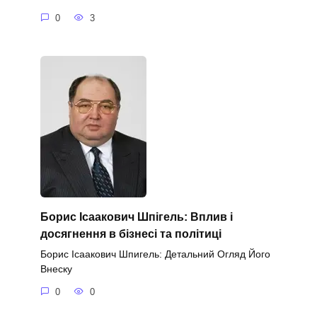
0
3
Борис Ісаакович Шпігель: Вплив і
досягнення в бізнесі та політиці
Борис Ісаакович Шпигель: Детальний Огляд Його
Внеску
0
0