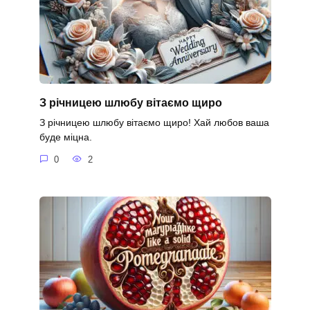
З річницею шлюбу вітаємо щиро
З річницею шлюбу вітаємо щиро! Хай любов ваша
буде міцна.
0
2