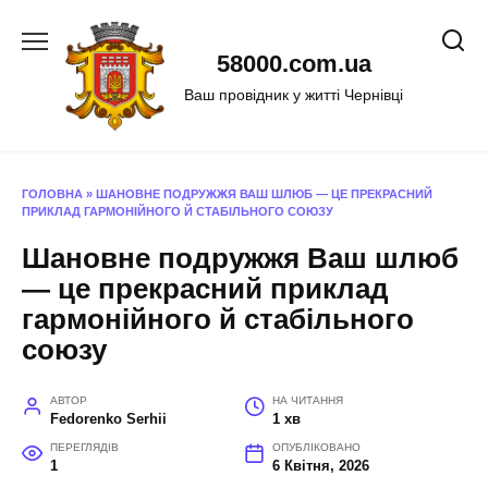
Перейти
до
58000.com.ua
вмісту
Ваш провідник у житті Чернівці
ГОЛОВНА
»
ШАНОВНЕ ПОДРУЖЖЯ ВАШ ШЛЮБ — ЦЕ ПРЕКРАСНИЙ
ПРИКЛАД ГАРМОНІЙНОГО Й СТАБІЛЬНОГО СОЮЗУ
Шановне подружжя Ваш шлюб
— це прекрасний приклад
гармонійного й стабільного
союзу
АВТОР
НА ЧИТАННЯ
Fedorenko Serhii
1 хв
ПЕРЕГЛЯДІВ
ОПУБЛІКОВАНО
1
6 Квітня, 2026