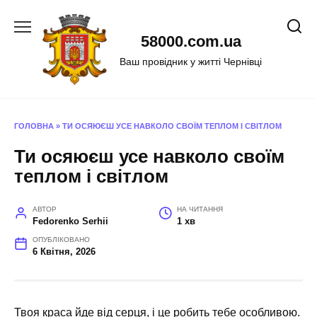
Перейти
до
58000.com.ua
вмісту
Ваш провідник у житті Чернівці
ГОЛОВНА
»
ТИ ОСЯЮЄШ УСЕ НАВКОЛО СВОЇМ ТЕПЛОМ І СВІТЛОМ
Ти осяюєш усе навколо своїм
теплом і світлом
АВТОР
НА ЧИТАННЯ
Fedorenko Serhii
1 хв
ОПУБЛІКОВАНО
6 Квітня, 2026
Твоя краса йде від серця, і це робить тебе особливою.