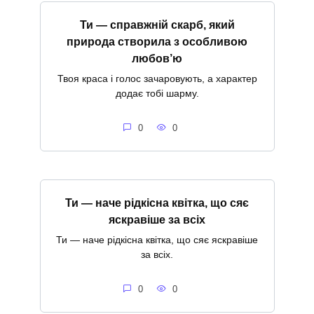
Ти — справжній скарб, який
природа створила з особливою
любов’ю
Твоя краса і голос зачаровують, а характер
додає тобі шарму.
0
0
Ти — наче рідкісна квітка, що сяє
яскравіше за всіх
Ти — наче рідкісна квітка, що сяє яскравіше
за всіх.
0
0