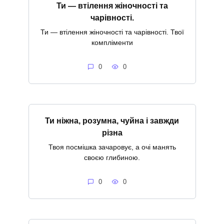
Ти — втілення жіночності та
чарівності.
Ти — втілення жіночності та чарівності. Твої
компліменти
0
0
Ти ніжна, розумна, чуйна і завжди
різна
Твоя посмішка зачаровує, а очі манять
своєю глибиною.
0
0