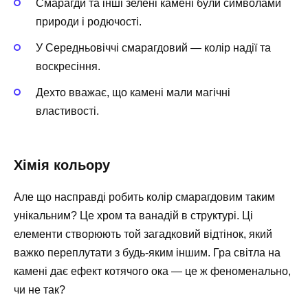
Смарагди та інші зелені камені були символами
природи і родючості.
У Середньовіччі смарагдовий — колір надії та
воскресіння.
Дехто вважає, що камені мали магічні
властивості.
Хімія кольору
Але що насправді робить колір смарагдовим таким
унікальним? Це хром та ванадій в структурі. Ці
елементи створюють той загадковий відтінок, який
важко переплутати з будь-яким іншим. Гра світла на
камені дає ефект котячого ока — це ж феноменально,
чи не так?