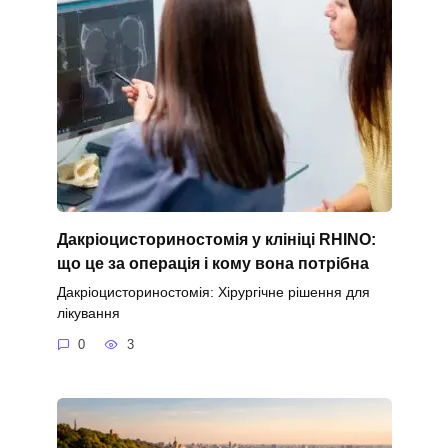
Дакріоцисториностомія у клініці RHINO:
що це за операція і кому вона потрібна
Дакріоцисториностомія: Хірургічне рішення для
лікування
0
3