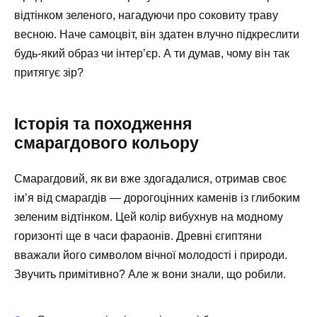
відтінком зеленого, нагадуючи про соковиту траву
весною. Наче самоцвіт, він здатен влучно підкреслити
будь-який образ чи інтер’єр. А ти думав, чому він так
притягує зір?
Історія та походження
смарагдового кольору
Смарагдовий, як ви вже здогадалися, отримав своє
ім’я від смарагдів — дорогоцінних каменів із глибоким
зеленим відтінком. Цей колір вибухнув на модному
горизонті ще в часи фараонів. Древні єгиптяни
вважали його символом вічної молодості і природи.
Звучить примітивно? Але ж вони знали, що робили.