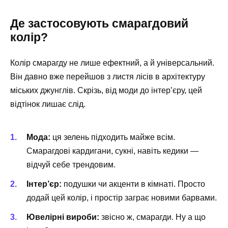
Де застосовують смарагдовий
колір?
Колір смарагду не лише ефектний, а й універсальний.
Він давно вже перейшов з листя лісів в архітектуру
міських джунглів. Скрізь, від моди до інтер’єру, цей
відтінок лишає слід.
Мода:
ця зелень підходить майже всім.
Смарагдові кардигани, сукні, навіть кедики —
відчуй себе трендовим.
Інтер’єр:
подушки чи акценти в кімнаті. Просто
додай цей колір, і простір заграє новими барвами.
Ювелірні вироби:
звісно ж, смарагди. Ну а що