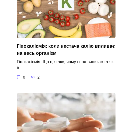
Гіпокаліємія: коли нестача калію впливає
на весь організм
Гіпокаліємія: Що це таке, чому вона виникає та як
її
0
2