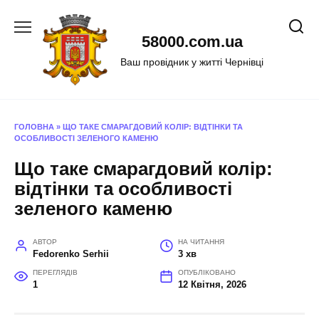
Перейти
до
58000.com.ua
вмісту
Ваш провідник у житті Чернівці
ГОЛОВНА
»
ЩО ТАКЕ СМАРАГДОВИЙ КОЛІР: ВІДТІНКИ ТА
ОСОБЛИВОСТІ ЗЕЛЕНОГО КАМЕНЮ
Що таке смарагдовий колір:
відтінки та особливості
зеленого каменю
АВТОР
НА ЧИТАННЯ
Fedorenko Serhii
3 хв
ПЕРЕГЛЯДІВ
ОПУБЛІКОВАНО
1
12 Квітня, 2026