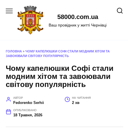
Перейти
до
58000.com.ua
вмісту
Ваш провідник у житті Чернівці
ГОЛОВНА
»
ЧОМУ КАПЕЛЮШКИ СОФІ СТАЛИ МОДНИМ ХІТОМ ТА
ЗАВОЮВАЛИ СВІТОВУ ПОПУЛЯРНІСТЬ
Чому капелюшки Софі стали
модним хітом та завоювали
світову популярність
АВТОР
НА ЧИТАННЯ
Fedorenko Serhii
2 хв
ОПУБЛІКОВАНО
18 Травня, 2026