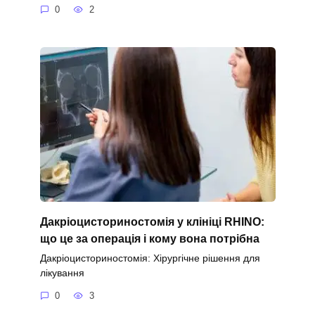
0
2
Дакріоцисториностомія у клініці RHINO:
що це за операція і кому вона потрібна
Дакріоцисториностомія: Хірургічне рішення для
лікування
0
3