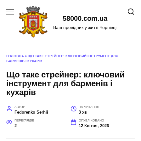
Перейти
до
58000.com.ua
вмісту
Ваш провідник у житті Чернівці
ГОЛОВНА
»
ЩО ТАКЕ СТРЕЙНЕР: КЛЮЧОВИЙ ІНСТРУМЕНТ ДЛЯ
БАРМЕНІВ І КУХАРІВ
Що таке стрейнер: ключовий
інструмент для барменів і
кухарів
АВТОР
НА ЧИТАННЯ
Fedorenko Serhii
3 хв
ПЕРЕГЛЯДІВ
ОПУБЛІКОВАНО
2
12 Квітня, 2026