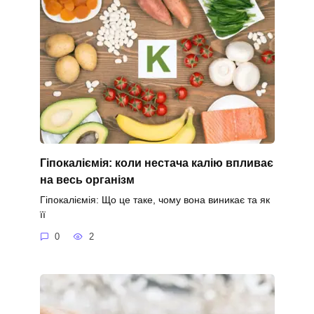
Гіпокаліємія: коли нестача калію впливає
на весь організм
Гіпокаліємія: Що це таке, чому вона виникає та як
її
0
2