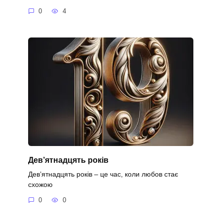
0
4
Дев’ятнадцять років
Дев’ятнадцять років – це час, коли любов стає
схожою
0
0