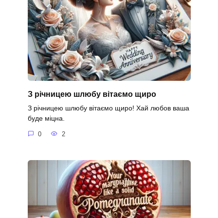
З річницею шлюбу вітаємо щиро
З річницею шлюбу вітаємо щиро! Хай любов ваша
буде міцна.
0
2