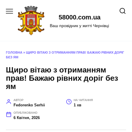
Перейти
до
58000.com.ua
вмісту
Ваш провідник у житті Чернівці
ГОЛОВНА
»
ЩИРО ВІТАЮ З ОТРИМАННЯМ ПРАВ! БАЖАЮ РІВНИХ ДОРІГ
БЕЗ ЯМ
Щиро вітаю з отриманням
прав! Бажаю рівних доріг без
ям
АВТОР
НА ЧИТАННЯ
Fedorenko Serhii
1 хв
ОПУБЛІКОВАНО
6 Квітня, 2026