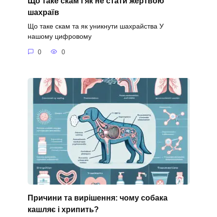
Що таке скам і як не стати жертвою
шахраїв
Що таке скам та як уникнути шахрайства У
нашому цифровому
0
0
Причини та вирішення: чому собака
кашляє і хрипить?