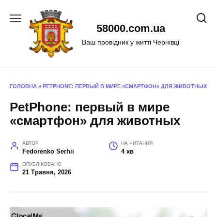
Перейти
до
58000.com.ua
вмісту
Ваш провідник у житті Чернівці
ГОЛОВНА
»
PETPHONE: ПЕРВЫЙ В МИРЕ «СМАРТФОН» ДЛЯ ЖИВОТНЫХ
PetPhone: первый в мире
«смартфон» для животных
АВТОР
НА ЧИТАННЯ
Fedorenko Serhii
4 хв
ОПУБЛІКОВАНО
21 Травня, 2026