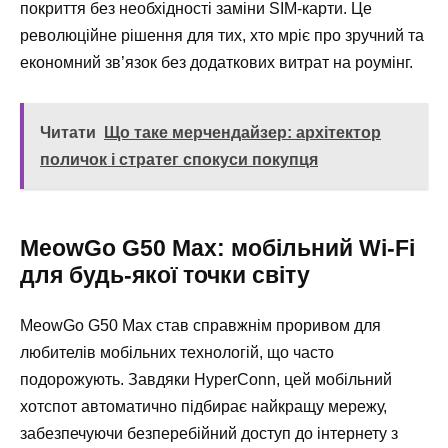
покриття без необхідності заміни SIM-карти. Це
революційне рішення для тих, хто мріє про зручний та
економний зв’язок без додаткових витрат на роумінг.
Читати
Що таке мерчендайзер: архітектор
поличок і стратег спокуси покупця
MeowGo G50 Max: мобільний Wi-Fi
для будь-якої точки світу
MeowGo G50 Max став справжнім проривом для
любителів мобільних технологій, що часто
подорожують. Завдяки HyperConn, цей мобільний
хотспот автоматично підбирає найкращу мережу,
забезпечуючи безперебійний доступ до інтернету з