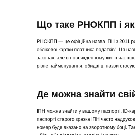
Що таке РНОКПП і яка
РНОКПП — це офіційна назва ІПН з 2011 ро
облікової картки платника податків”. Ця на
законах, але в повсякденному житті частіш
різне найменування, обидві ці назви стосу
Де можна знайти сві
ІПН можна знайти у вашому паспорті, ID-ка
паспорті старого зразка ІПН часто надруков
номер буде вказано на зворотному боці. Т