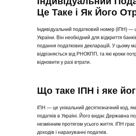
Індивідуальний Пода
Це Таке і Як Його О
Індивідуальний податковий номер (ІПН) — 
України. Він необхідний для відкриття банк
подання податкових декларацій. У цьому ма
відрізняється від РНОКПП, та які кроки по
відновити у разі втрати.
Що таке ІПН і яке йо
ІПН — це унікальний десятизначний код, як
податків в Україні. Його видає Державна п
незмінним протягом усього життя. ІПН грає
доходів і нарахуванні податків.