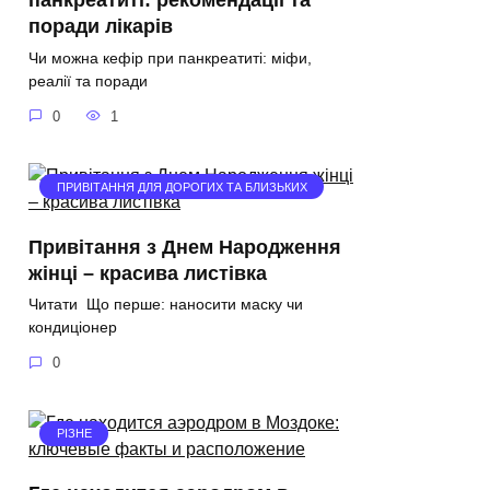
панкреатиті: рекомендації та
поради лікарів
Чи можна кефір при панкреатиті: міфи,
реалії та поради
0
1
ПРИВІТАННЯ ДЛЯ ДОРОГИХ ТА БЛИЗЬКИХ
Привітання з Днем Народження
жінці – красива листівка
Читати Що перше: наносити маску чи
кондиціонер
0
РІЗНЕ