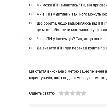
Чи може ІПН змінитись? Ні, він присвою
Чи є ІПН у дитини? Так, його можуть о
Що робити, якщо відмовляюсь від ІПН? 
це може обмежити можливості у фінанс
Чи є ІПН у іноземців? Так, якщо вони п
Де вказати ІПН при переказі коштів? У 
Ця стаття виконана з метою забезпечення і
користувачів, що, сподіваємось, допоможе 
Оцініть статтю