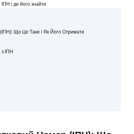
ІПН): Що Це Таке і Як Його Отримати
 з ІПН