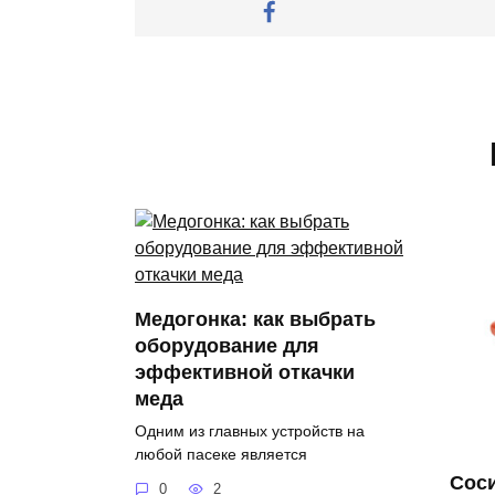
Медогонка: как выбрать
оборудование для
эффективной откачки
меда
Одним из главных устройств на
любой пасеке является
Соси
0
2