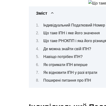
Зміст
Індивідуальний Податковий Номер (
Що таке ІПН і яке його значення
Що таке РНОКПП і яка його різниця
Де можна знайти свій ІПН?
Навіщо потрібен ІПН?
Як отримати ІПН вперше
Як відновити ІПН у разі втрати
Поширені питання про ІПН