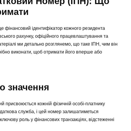
тковий Номер (ІПН): Що
тримати
це фінансовий ідентифікатор кожного резидента
івського рахунку, офіційного працевлаштування та
теріалі ми детально розглянемо, що таке ІПН, чим він
трібно виконати, щоб отримати його вперше або
го значення
ий присвоюється кожній фізичній особі-платнику
одаткова служба, і цей номер залишатиметься
 ключову роль у фінансових транзакціях, відстеженні