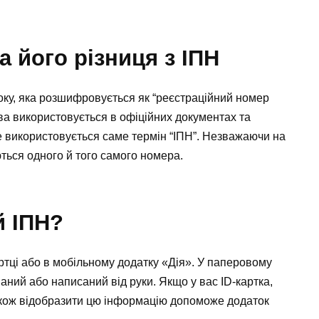
 його різниця з ІПН
ку, яка розшифровується як “реєстраційний номер
зва використовується в офіційних документах та
е використовується саме термін “ІПН”. Незважаючи на
ються одного й того самого номера.
й ІПН?
ртці або в мобільному додатку «Дія». У паперовому
аний або написаний від руки. Якщо у вас ID-картка,
акож відобразити цю інформацію допоможе додаток