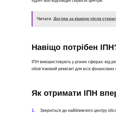
«Дія» або відповідні сервісні центри.
Читати
Догляд за кішкою після стерил
Навіщо потрібен ІПН
ІПН використовують у різних сферах: від ре
обов’язковий реквізит для всіх фінансових 
Як отримати ІПН вп
Зверніться до найближчого центру об