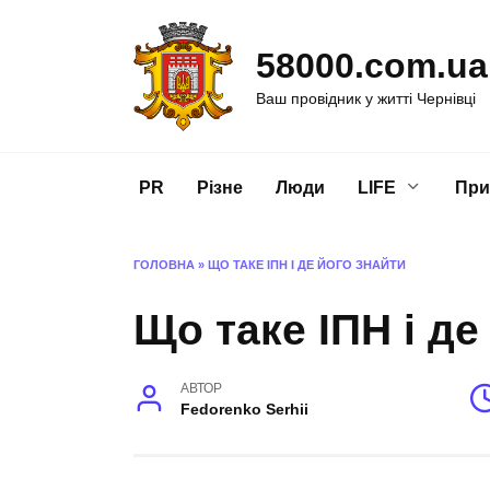
Перейти
до
58000.com.ua
вмісту
Ваш провідник у житті Чернівці
PR
Різне
Люди
LIFE
При
ГОЛОВНА
»
ЩО ТАКЕ ІПН І ДЕ ЙОГО ЗНАЙТИ
Що таке ІПН і де
АВТОР
Fedorenko Serhii