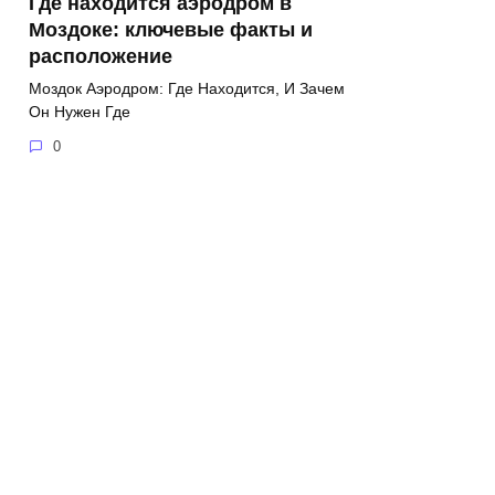
Где находится аэродром в
Моздоке: ключевые факты и
расположение
Моздок Аэродром: Где Находится, И Зачем
Он Нужен Где
0