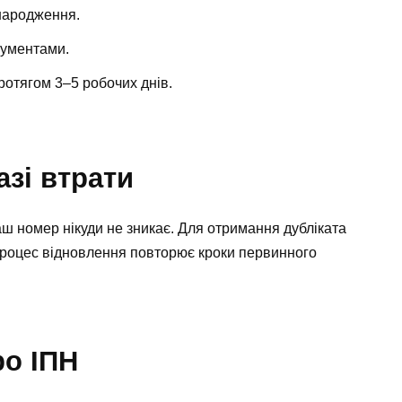
 народження.
окументами.
ротягом 3–5 робочих днів.
азі втрати
аш номер нікуди не зникає. Для отримання дубліката
роцес відновлення повторює кроки первинного
ро ІПН