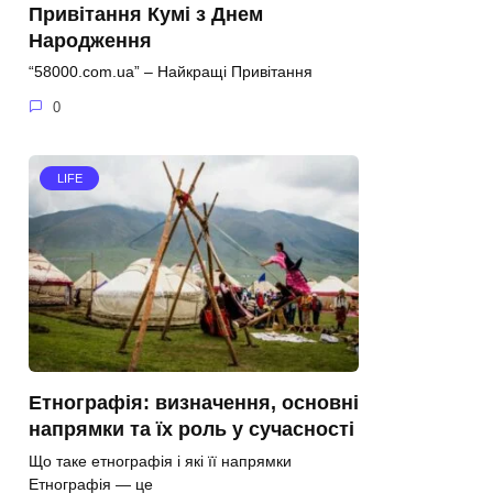
Привітання Кумі з Днем
Народження
“58000.com.ua” – Найкращі Привітання
0
LIFE
Етнографія: визначення, основні
напрямки та їх роль у сучасності
Що таке етнографія і які її напрямки
Етнографія — це