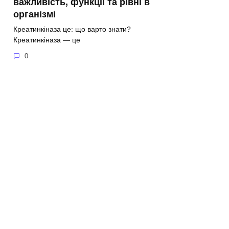
важливість, функції та рівні в
організмі
Креатинкіназа це: що варто знати?
Креатинкіназа — це
0