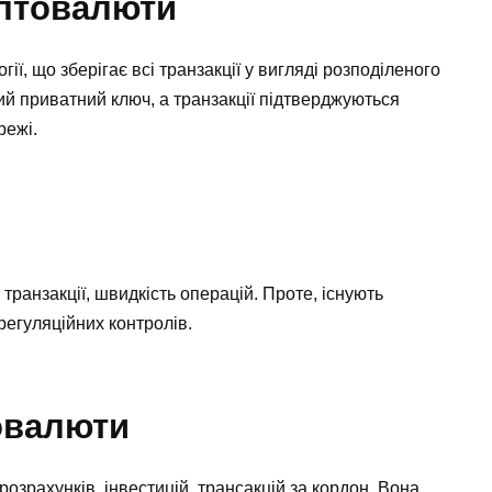
иптовалюти
ї, що зберігає всі транзакції у вигляді розподіленого
ий приватний ключ, а транзакції підтверджуються
режі.
 транзакції, швидкість операцій. Проте, існують
 регуляційних контролів.
овалюти
зрахунків, інвестицій, трансакцій за кордон. Вона