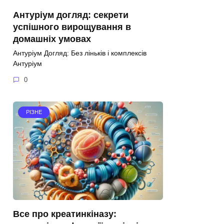
Антуріум догляд: секрети
успішного вирощування в
домашніх умовах
Антуріум Догляд: Без ліньків і комплексів
Антуріум
0
РІЗНЕ
Все про креатинкіназу: