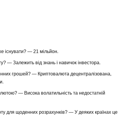
же існувати? — 21 мільйон.
у? — Залежить від знань і навичок інвестора.
ронних грошей? — Криптовалюта децентралізована,
и.
валютою? — Висока волатильність та недостатній
у для щоденних розрахунків? — У деяких країнах це