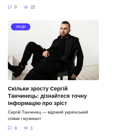
0
22
ЛЮДИ
Скільки зросту Сергій
Танчинець: дізнайтеся точну
інформацію про зріст
Сергій Танчинец — відомий український
співак і музикант
0
1