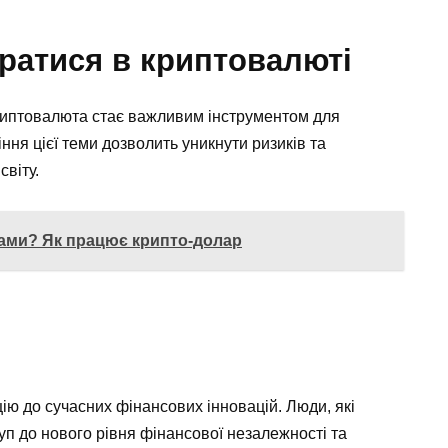
ратися в криптовалюті
иптовалюта стає важливим інструментом для
ння цієї теми дозволить уникнути ризиків та
віту.
ами? Як працює крипто-долар
ю до сучасних фінансових інновацій. Люди, які
уп до нового рівня фінансової незалежності та