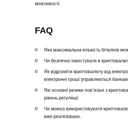
можливості.
FAQ
Яка максимальна кількість біткоїнів мо
Чи безпечно інвестувати в криптовалют
Як відрізнити криптовалюту від елект
електронні гроші управляються банкам
Які основні ризики пов’язані з крипто
рівень регуляції.
Чи можна використовувати криптовалют
вже реалізовано.