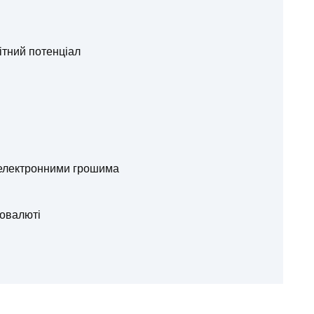
ітний потенціал
 електронними грошима
овалюті