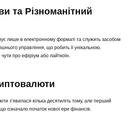
и та Різноманітний
нує лише в електронному форматі та служить засобом
нішнього управління, що робить її унікальною.
 чути про ефіріум або лайткоїн.
риптовалюти
ти з’явилася кілька десятиліть тому, але перший
, що означало початок нової ери фінансів.