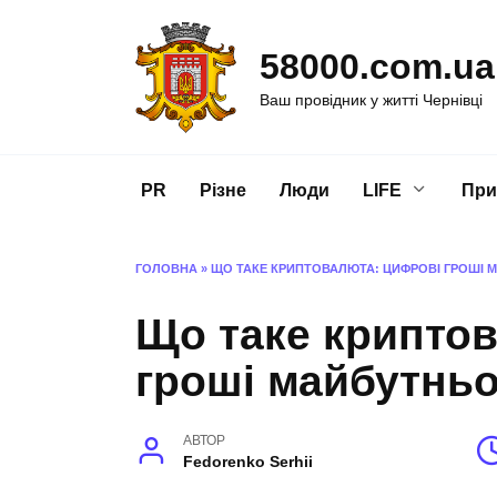
Перейти
до
58000.com.ua
вмісту
Ваш провідник у житті Чернівці
PR
Різне
Люди
LIFE
При
ГОЛОВНА
»
ЩО ТАКЕ КРИПТОВАЛЮТА: ЦИФРОВІ ГРОШІ 
Що таке крипто
гроші майбутньо
АВТОР
Fedorenko Serhii