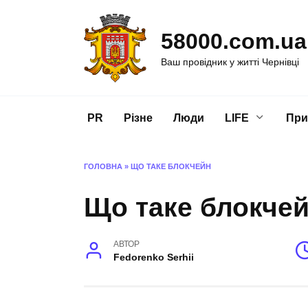
Перейти
до
58000.com.ua
вмісту
Ваш провідник у житті Чернівці
PR
Різне
Люди
LIFE
При
ГОЛОВНА
»
ЩО ТАКЕ БЛОКЧЕЙН
Що таке блокче
АВТОР
Fedorenko Serhii