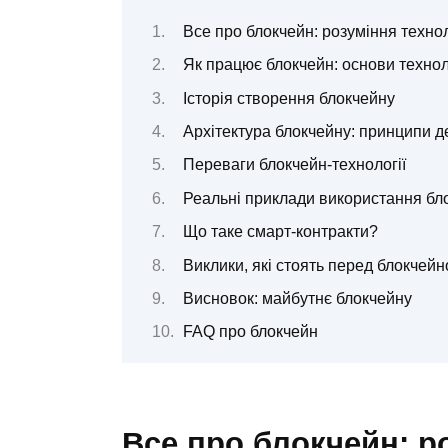
Все про блокчейн: розуміння техноло
Як працює блокчейн: основи технол
Історія створення блокчейну
Архітектура блокчейну: принципи д
Переваги блокчейн-технології
Реальні приклади використання бл
Що таке смарт-контракти?
Виклики, які стоять перед блокчей
Висновок: майбутнє блокчейну
FAQ про блокчейн
Все про блокчейн: ро