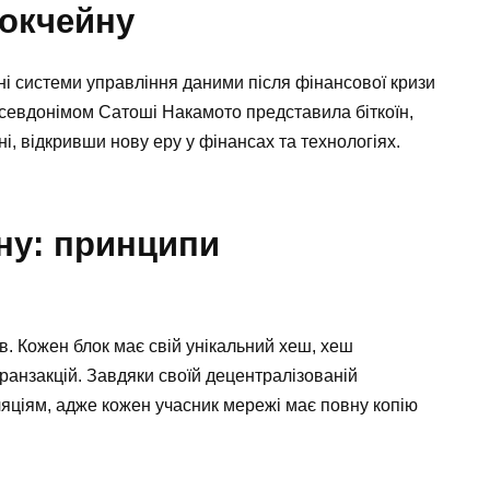
локчейну
ні системи управління даними після фінансової кризи
 псевдонімом Сатоші Накамото представила біткоїн,
і, відкривши нову еру у фінансах та технологіях.
ну: принципи
в. Кожен блок має свій унікальний хеш, хеш
ранзакцій. Завдяки своїй децентралізованій
ляціям, адже кожен учасник мережі має повну копію