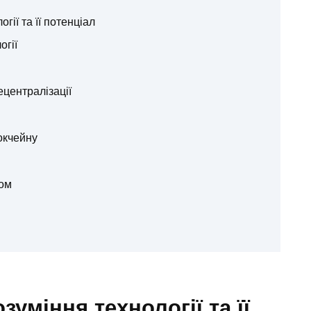
гії та її потенціал
огії
ецентралізації
окчейну
ном
зуміння технології та її