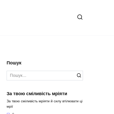
Пошук
Search
for:
За твою сміливість мріяти
За твою сміливість мріяти й силу втілювати ці
мрії