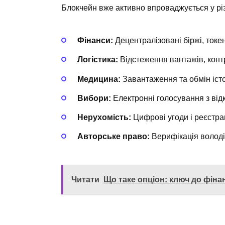
Блокчейн вже активно впроваджується у рі
Фінанси:
Децентралізовані біржі, токен
Логістика:
Відстеження вантажів, контр
Медицина:
Завантаження та обмін іст
Вибори:
Електронні голосування з від
Нерухомість:
Цифрові угоди і реєстрац
Авторське право:
Верифікація волод
Читати
Що таке опціон: ключ до фіна