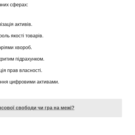
зних сферах:
ізація активів.
оль якості товарів.
оріями хвороб.
критим підрахунком.
ія прав власності.
іння цифровими активами.
нсової свободи чи гра на межі?