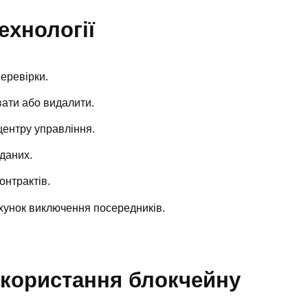
ехнології
перевірки.
ати або видалити.
центру управління.
даних.
онтрактів.
хунок виключення посередників.
икористання блокчейну