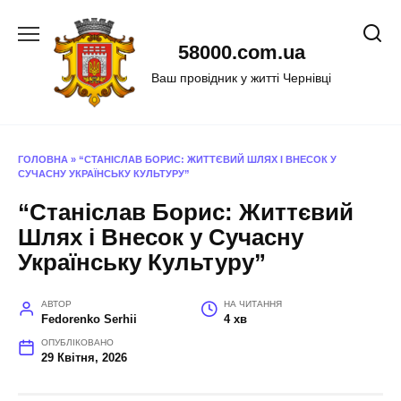
Перейти
до
58000.com.ua
вмісту
Ваш провідник у житті Чернівці
ГОЛОВНА
»
“СТАНІСЛАВ БОРИС: ЖИТТЄВИЙ ШЛЯХ І ВНЕСОК У
СУЧАСНУ УКРАЇНСЬКУ КУЛЬТУРУ”
“Станіслав Борис: Життєвий
Шлях і Внесок у Сучасну
Українську Культуру”
АВТОР
НА ЧИТАННЯ
Fedorenko Serhii
4 хв
ОПУБЛІКОВАНО
29 Квітня, 2026