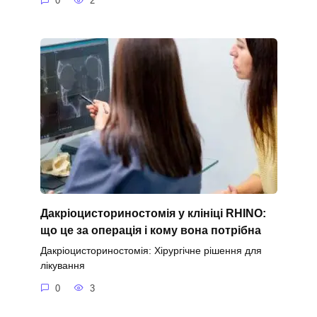
0
2
Дакріоцисториностомія у клініці RHINO:
що це за операція і кому вона потрібна
Дакріоцисториностомія: Хірургічне рішення для
лікування
0
3