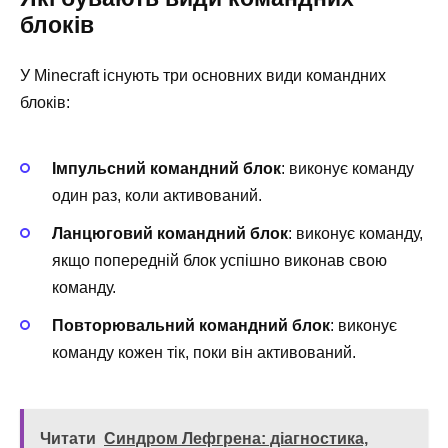
блоків
У Minecraft існують три основних види командних
блоків:
Імпульсний командний блок
: виконує команду
один раз, коли активований.
Ланцюговий командний блок
: виконує команду,
якщо попередній блок успішно виконав свою
команду.
Повторювальний командний блок
: виконує
команду кожен тік, поки він активований.
Читати
Синдром Лефгрена: діагностика,