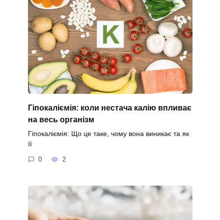
Гіпокаліємія: коли нестача калію впливає
на весь організм
Гіпокаліємія: Що це таке, чому вона виникає та як
її
0
2