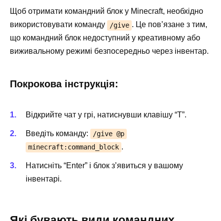
Щоб отримати командний блок у Minecraft, необхідно
використовувати команду
. Це пов’язане з тим,
/give
що командний блок недоступний у креативному або
виживальному режимі безпосередньо через інвентар.
Покрокова інструкція:
Відкрийте чат у грі, натиснувши клавішу “T”.
Введіть команду:
/give @p
.
minecraft:command_block
Натисніть “Enter” і блок з’явиться у вашому
інвентарі.
Які бувають види командних